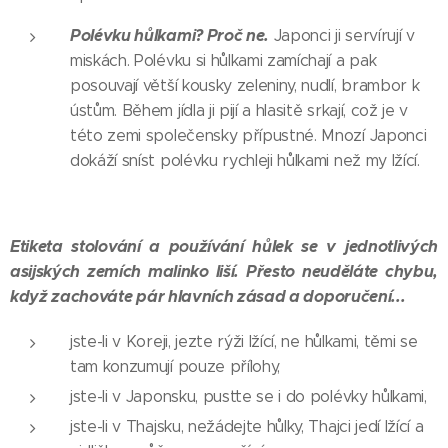
Polévku hůlkami? Proč ne.
Japonci ji servírují v
miskách. Polévku si hůlkami zamíchají a pak
posouvají větší kousky zeleniny, nudlí, brambor k
ústům. Během jídla ji pijí a hlasitě srkají, což je v
této zemi společensky přípustné. Mnozí Japonci
dokáží sníst polévku rychleji hůlkami než my lžící.
Etiketa stolování a používání hůlek se v jednotlivých
asijských zemích malinko liší. Přesto neuděláte chybu,
když zachováte pár hlavních zásad a doporučení...
jste-li v Koreji, jezte rýži lžící, ne hůlkami, těmi se
tam konzumují pouze přílohy,
jste-li v Japonsku, pusťte se i do polévky hůlkami,
jste-li v Thajsku, nežádejte hůlky, Thajci jedí lžící a