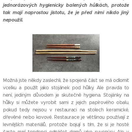
jednorázových hygienicky balených hůlkách, protože
tak mají naprostou jistotu, že je před nimi nikdo jiný
nepoužil.
Možná jste někdy zaslechli, že spojená část se má odlomit
vcelku a použít jako stojánek pod hůlky. Ale pravda to
není, jediným důvodem je skutečně hygiena. Stojánky na
hůlky si můžete vyrobit sami z jejich papírového obalu,
pokud tedy nejsou v restauraci na stolech keramické,
dřevěné nebo kovové. Restaurace je většinou používají z
levnějších materiálů, protože bojují s tím, že si je hosté
často mají tendenci odnášet domů jako suvenýry. Ale v