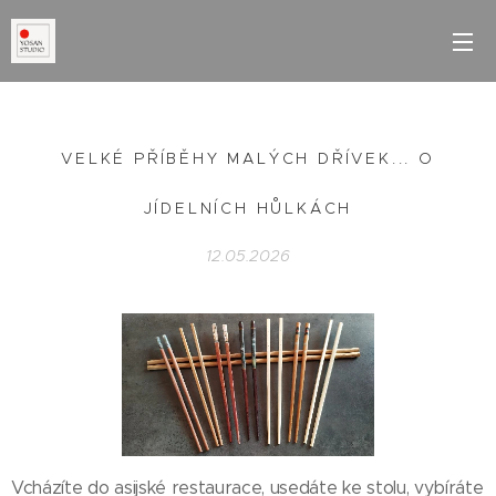
VELKÉ PŘÍBĚHY MALÝCH DŘÍVEK... O
JÍDELNÍCH HŮLKÁCH
12.05.2026
Vcházíte do asijské restaurace, usedáte ke stolu, vybíráte