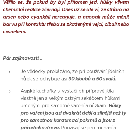
Věřilo se, že pokud by byl přítomen jed, hůlky vlivem
chemické reakce zčernají. Dnes už se ale ví, že stříbro na
arsen nebo cyankáli nereaguje, a naopak může měnit
barvu při kontaktu třeba se zkaženými vejci, cibulí nebo
česnekem.
Pár zajímavostí...
Je vědecky prokázáno, že při používání jídelních
30 kloubů a 50 svalů.
hůlek se pohybuje asi
Asijské kuchařky si vystačí při přípravě jídla
vlastně jen s velkým ostrým sekáčkem, hůlkami
Hůlky
určenými pro samotné vaření a nůžkami.
pro vaření jsou asi dvakrát delší a silnější než ty
pro samotnou konzumaci pokrmů a jsou z
přírodního dřeva.
Používají se pro míchání a