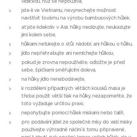
vidličkou, nůž se nepoužívá,
jste-li ve Vietnamu, nevynechejte možnost
navštívit továrnu na výrobu bambusových hůlek,
ať jste kdekoliv v Asii, hůlky neolizujte, neukazujte
jimi kolem sebe,
hůlkami neťukejte o stůl, nádobí, ani hůlkou o hůlku,
jídlo nepřehrabujte ani nemíchejte hůlkou,
pokud je zrovna nepoužíváte, odložte je před
sebe, špičkami směřujícími doleva,
na hůlky jídlo nenabodávejte,
k rozdělení případných větších kousků masa je
třeba použít větší tlak na hůlky, nezapomeňte, že
toto vyžaduje určitou praxi,
nepohybujte pomocí hůlek miskami nebo talíři,
pro podávání jídel ze společné mísy do vaší misky
používejte výhradně náčiní k tomu připravené,