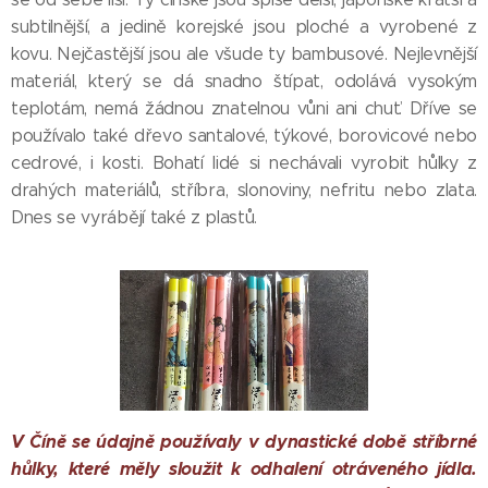
subtilnější, a jedině korejské jsou ploché a vyrobené z
kovu. Nejčastější jsou ale všude ty bambusové. Nejlevnější
materiál, který se dá snadno štípat, odolává vysokým
teplotám, nemá žádnou znatelnou vůni ani chuť. Dříve se
používalo také dřevo santalové, týkové, borovicové nebo
cedrové, i kosti. Bohatí lidé si nechávali vyrobit hůlky z
drahých materiálů, stříbra, slonoviny, nefritu nebo zlata.
Dnes se vyrábějí také z plastů.
V Číně se údajně používaly v dynastické době stříbrné
hůlky, které měly sloužit k odhalení otráveného jídla.