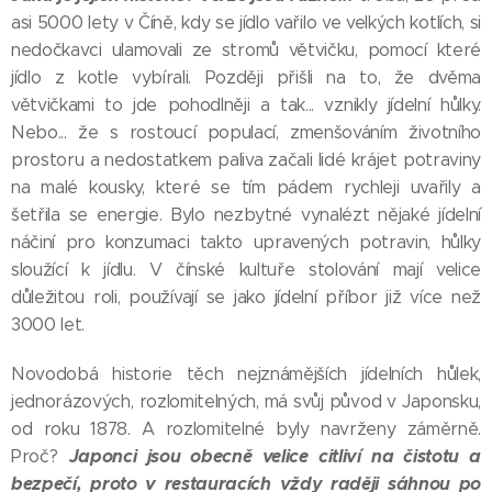
asi 5000 lety v Číně, kdy se jídlo vařilo ve velkých kotlích, si
nedočkavci ulamovali ze stromů větvičku, pomocí které
jídlo z kotle vybírali. Později přišli na to, že dvěma
větvičkami to jde pohodlněji a tak... vznikly jídelní hůlky.
Nebo... že s rostoucí populací, zmenšováním životního
prostoru a nedostatkem paliva začali lidé krájet potraviny
na malé kousky, které se tím pádem rychleji uvařily a
šetřila se energie. Bylo nezbytné vynalézt nějaké jídelní
náčiní pro konzumaci takto upravených potravin, hůlky
sloužící k jídlu. V čínské kultuře stolování mají velice
důležitou roli, používají se jako jídelní příbor již více než
3000 let.
Novodobá historie těch nejznámějších jídelních hůlek,
jednorázových, rozlomitelných, má svůj původ v Japonsku,
od roku 1878. A rozlomitelné byly navrženy záměrně.
Japonci jsou obecně velice citliví na čistotu a
Proč?
bezpečí, proto v restauracích vždy raději sáhnou po