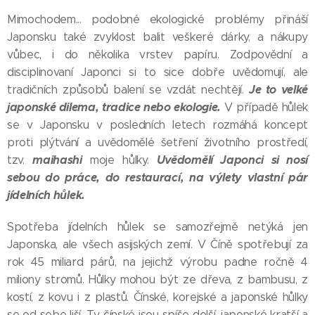
Mimochodem... podobné ekologické problémy přináší
Japonsku také zvyklost balit veškeré dárky, a nákupy
vůbec, i do několika vrstev papíru. Zodpovědní a
disciplinovaní Japonci si to sice dobře uvědomují, ale
Je to velké
tradičních způsobů balení se vzdát nechtějí.
japonské dilema, tradice nebo ekologie.
V případě hůlek
se v Japonsku v posledních letech rozmáhá koncept
proti plýtvání a uvědomělé šetření životního prostředí,
maihashi
Uvědomělí Japonci si nosí
tzv.
moje hůlky.
sebou do práce, do restaurací, na výlety vlastní pár
jídelních hůlek.
Spotřeba jídelních hůlek se samozřejmě netýká jen
Japonska, ale všech asijských zemí. V Číně spotřebují za
rok 45 miliard párů, na jejichž výrobu padne ročně 4
miliony stromů. Hůlky mohou být ze dřeva, z bambusu, z
kostí, z kovu i z plastů. Čínské, korejské a japonské hůlky
se od sebe liší. Ty čínské jsou spíše delší, japonské kratší a