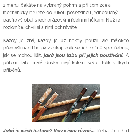
z menu, čekáte na vybraný pokrm a při tom zcela
mechanicky berete do rukou povětšinou jednoduchý
papírový obal s jednorázovými jídelními hůlkami. Než je
rozlomíte, chvíli si s nimi pohráváte.
Každý je zná, každý je už někdy použil, ale málokdo
přemýšlí nad tím, jak vznikají, kolik se jich ročně spotřebuje,
jaká jsou tabu při jejich používání.
jak se mohou lišit,
A
přitom tato malá dřívka mají kolem sebe tolik velkých
příběhů.
Jaká je jejich historie? Verze jsou různé...
třeba, že před