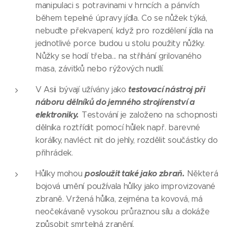
manipulaci s potravinami v hrncích a pánvích
během tepelné úpravy jídla. Co se nůžek týká,
nebuďte překvapení, když pro rozdělení jídla na
jednotlivé porce budou u stolu použity nůžky.
Nůžky se hodí třeba... na stříhání grilovaného
masa, závitků nebo rýžových nudlí.
testovací nástroj při
V Asii bývají užívány jako
náboru dělníků do jemného strojírenství a
elektroniky.
Testování je založeno na schopnosti
dělníka roztřídit pomocí hůlek např. barevné
korálky, navléct nit do jehly, rozdělit součástky do
přihrádek.
posloužit také jako zbraň.
Hůlky mohou
Některá
bojová umění používala hůlky jako improvizované
zbraně. Vržená hůlka, zejména ta kovová, má
neočekávaně vysokou průraznou sílu a dokáže
způsobit smrtelná zranění.