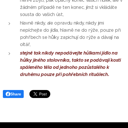
není-li zbytí, pak opačný konec vašich hůlek, ale v
žádném případě ne ten konec, jímž si vkládáte
sousta do vašich úst,
hlavně nikdy, ale opravdu nikdy, nikdy jimi
nepíchejte do jídla, hlavně ne do rýže, pouze při
pohřbech se hůlky zapichují do rýže a dávají na
oltář,
stejně tak nikdy nepodávejte hůlkami jídlo na
hůlky jiného stolovníka, takto se podávají kosti
spáleného těla od jednoho pozůstalého k
druhému pouze při pohřebních rituálech.
Share