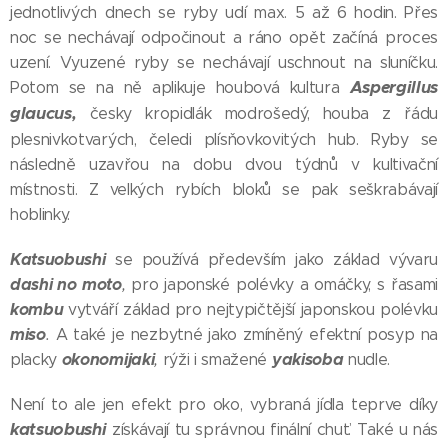
jednotlivých dnech se ryby udí max. 5 až 6 hodin. Přes
noc se nechávají odpočinout a ráno opět začíná proces
uzení. Vyuzené ryby se nechávají uschnout na sluníčku.
Aspergillus
Potom se na ně aplikuje houbová kultura
glaucus,
česky kropidlák modrošedý, houba z řádu
plesnivkotvarých, čeledi plísňovkovitých hub. Ryby se
následně uzavřou na dobu dvou týdnů v kultivační
místnosti. Z velkých rybích bloků se pak seškrabávají
hoblinky.
Katsuobushi
se používá především jako základ vývaru
dashi no moto
,
pro japonské polévky a omáčky, s řasami
kombu
vytváří základ pro nejtypičtější japonskou polévku
miso
.
A také je nezbytné jako zmíněný efektní posyp na
okonomijaki
yakisoba
placky
,
rýži i smažené
nudle.
Není to ale jen efekt pro oko, vybraná jídla teprve díky
katsuobushi
získávají tu správnou finální chuť. Také u nás