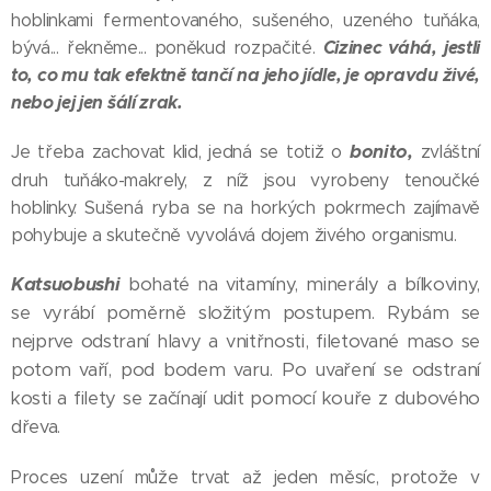
hoblinkami fermentovaného, sušeného, uzeného tuňáka,
Cizinec váhá, jestli
bývá... řekněme... poněkud rozpačité.
to, co mu tak efektně tančí na jeho jídle, je opravdu živé,
nebo jej jen šálí zrak.
bonito,
Je třeba zachovat klid, jedná se totiž o
zvláštní
druh tuňáko-makrely, z níž jsou vyrobeny tenoučké
hoblinky. Sušená ryba se na horkých pokrmech zajímavě
pohybuje a skutečně vyvolává dojem živého organismu.
Katsuobushi
bohaté na vitamíny, minerály a bílkoviny,
se vyrábí poměrně složitým postupem. Rybám se
nejprve odstraní hlavy a vnitřnosti, filetované maso se
potom vaří, pod bodem varu. Po uvaření se odstraní
kosti a filety se začínají udit pomocí kouře z dubového
dřeva.
Proces uzení může trvat až jeden měsíc, protože v