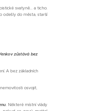
oistické svatyně… a ticho.
no odešly do města, starší
Venkov zůstává bez
zení. A bez základních
 nemovitosti osvojit,
enu
.
Některé místní vlády