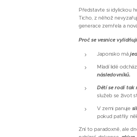
Představte si idylickou h
Ticho, z něhož nevyzařuje
generace zemřela a nová 
Proč se vesnice vylidňuj
Japonsko má
je
Mladí lidé odchá
následovníků.
Dětí se rodí tak
služeb se život 
V zemi panuje
si
pokud patřily ně
Zní to paradoxně, ale d