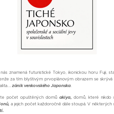
nás znamená futuristické Tokyo, ikonickou horu Fuji, 
 Jenže za tím blyštivým prvoplánovým obrazem se skrývá
alita….
zánik venkovského Japonska
.
ste počet opuštěných domů
akiya,
domů, které nikdo ne
ionů,
a jejich počet každoročně dále stoupá. V některých 
í.