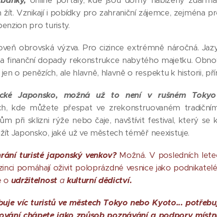
 banky,
online portály, kde jsou domy nabízeny zdarma
h žít. Vznikají i pobídky pro zahraniční zájemce, zejména pro
penzion pro turisty.
zároveň obrovská výzva. Pro cizince extrémně náročná. Ja
 na finanční dopady rekonstrukce nabytého majetku. Obno
n o penězích, ale hlavně, hlavně o respektu k historii, př
ické Japonsko, možná už to není v rušném Tokyo 
ch, kde můžete přespat ve zrekonstruovaném tradič
při sklizni rýže nebo čaje, navštívit festival, který se 
ažít Japonsko, jaké už ve městech téměř neexistuje.
rání turisté japonský venkov?
Možná. V posledních letec
inci pomáhají oživit poloprázdné vesnice jako podnikatelé, 
e o
udržitelnost
a
kulturní dědictví.
je víc turistů ve městech Tokyo nebo Kyoto... potřebu
ování chápete jako způsob poznávání a podpory místn