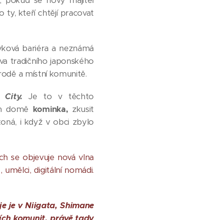
, pokud se nový majitel
 ty, kteří chtějí pracovat
zyková bariéra a neznámá
va tradičního japonského
írodě a místní komunitě.
City.
Je to v těchto
ním domě
kominka,
zkusit
koná, i když v obci zbylo
h se objevuje nová vlna
umělci, digitální nomádi.
je je v Niigata, Shimane
ích komunit, právě tady