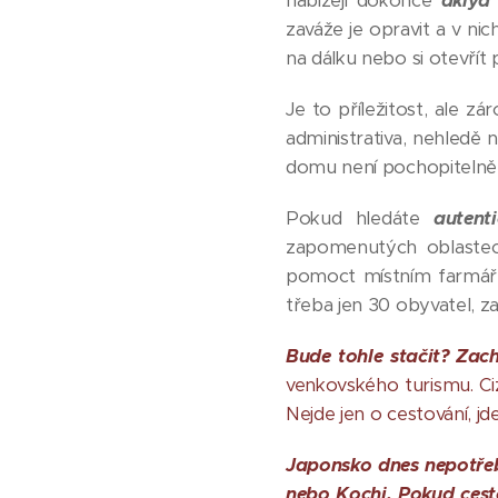
nabízejí dokonce
akiya
zaváže je opravit a v nic
na dálku nebo si otevřít 
Je to příležitost, ale 
administrativa, nehledě
domu není pochopitelně je
Pokud hledáte
autent
zapomenutých oblaste
pomoct místním farmářům 
třeba jen 30 obyvatel, z
Bude tohle stačit? Zach
venkovského turismu. Ciz
Nejde jen o cestování, jd
Japonsko dnes nepotřebu
nebo Kochi. Pokud cest