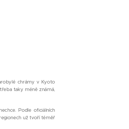
starobylé chrámy v Kyoto
 třeba taky méně známá,
chce. Podle oficiálních
regionech už tvoří téměř