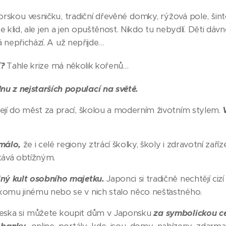
orskou vesničku, tradiční dřevěné domky, rýžová pole, šint
 klid, ale jen a jen opuštěnost. Nikdo tu nebydlí. Děti dáv
nepřichází. A už nepřijde…
í?
Tahle krize má několik kořenů…
dnu z nejstarších populací na světě.
zejí do měst za prací, školou a moderním životním stylem.
 málo,
že i celé regiony ztrácí školky, školy i zdravotní zaří
stává obtížným.
lný kult osobního majetku.
Japonci si tradičně nechtějí cizí
komu jinému nebo se v nich stalo něco nešťastného.
neska si můžete koupit dům v Japonsku
za symbolickou c