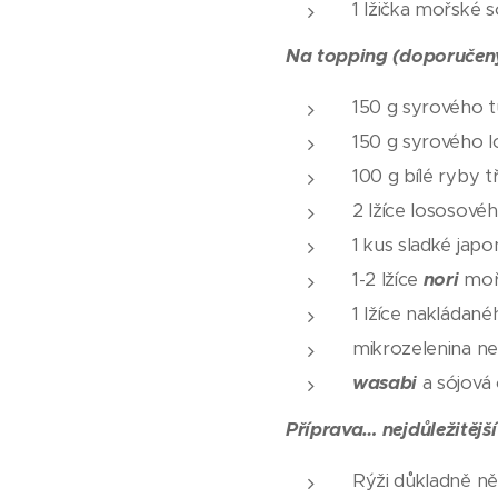
1 lžička mořské so
Na topping (doporučený
150 g syrového 
150 g syrového 
100 g bílé ryby
2 lžíce lososové
1 kus sladké jap
1-2 lžíce
nori
moř
1 lžíce nakládan
mikrozelenina n
wasabi
a sójová
Příprava… nejdůležitější
Rýži důkladně ně