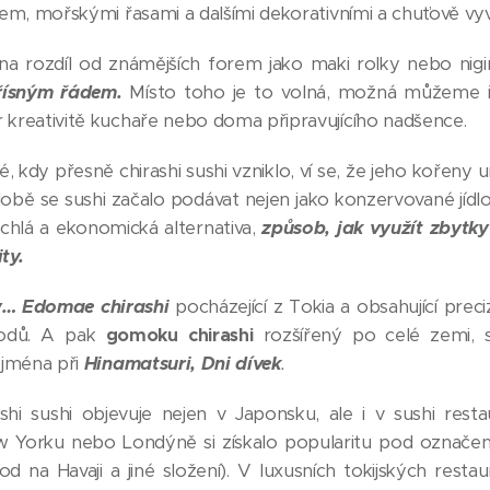
rem, mořskými řasami a dalšími dekorativními a chuťově v
a rozdíl od známějších forem jako maki rolky nebo nigir
řísným řádem.
Místo toho je to volná, možná můžeme ř
 kreativitě kuchaře nebo doma připravujícího nadšence.
, kdy přesně chirashi sushi vzniklo, ví se, že jeho kořeny u
bě se sushi začalo podávat nejen jako konzervované jídlo, 
rychlá a ekonomická alternativa,
způsob, jak využít zbytky 
ty.
ly… Edomae chirashi
pocházející z Tokia a obsahující pre
odů. A pak
gomoku chirashi
rozšířený po celé zemi, 
ejména při
Hinamatsuri, Dni dívek
.
hi sushi objevuje nejen v Japonsku, ale i v sushi rest
New Yorku nebo Londýně si získalo popularitu pod označ
d na Havaji a jiné složení). V luxusních tokijských resta