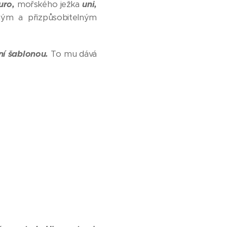
ro,
mořského ježka
uni,
ným a přizpůsobitelným
tní šablonou.
To mu dává