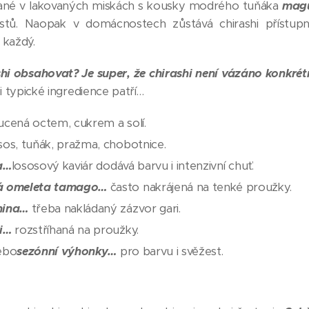
ované v lakovaných miskách s kousky modrého tuňáka
magu
istů. Naopak v domácnostech zůstává chirashi přístup
 každý.
i obsahovat? Je super, že chirashi není vázáno konkré
i typické ingredience patří…
cená octem, cukrem a solí.
sos, tuňák, pražma, chobotnice.
a…
lososový kaviár dodává barvu i intenzivní chuť.
á omeleta tamago…
často nakrájená na tenké proužky.
nina…
třeba nakládaný zázvor gari.
ri…
rozstříhaná na proužky.
ebo
sezónní výhonky…
pro barvu i svěžest.