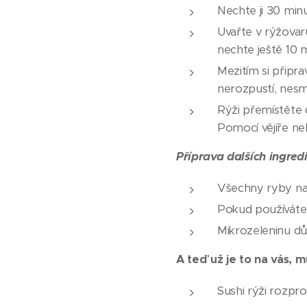
Nechte ji 30 minu
Uvařte v rýžovar
nechte ještě 10 
Mezitím si připr
nerozpustí, nesmít
Rýži přemístěte
Pomocí vějíře neb
Příprava dalších ingred
Všechny ryby na
Pokud používát
Mikrozeleninu dů
A teď už je to na vás, m
Sushi rýži rozpr