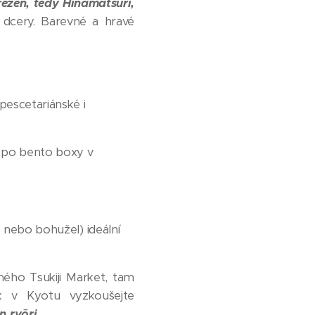
řezen, tedy Hinamatsuri,
o dcery. Barevné a hravé
pescetariánské i
ž po bento boxy v
k nebo bohužel) ideální
ného Tsukiji Market, tam
ak v Kyotu vyzkoušejte
n ryōri
.