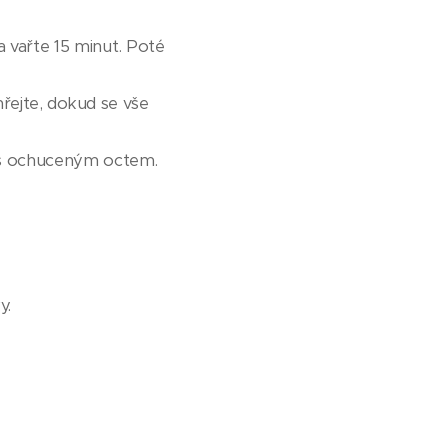
a vařte 15 minut. Poté
ahřejte, dokud se vše
 s ochuceným octem.
y.