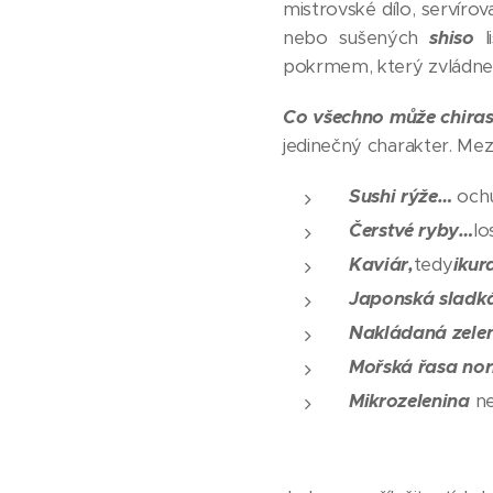
mistrovské dílo, servír
nebo sušených
shiso
l
pokrmem, který zvládne
Co všechno může chirash
jedinečný charakter. Mez
Sushi rýže…
ochu
Čerstvé ryby…
lo
Kaviár,
tedy
ikur
Japonská sladk
Nakládaná zele
Mořská řasa no
Mikrozelenina
n