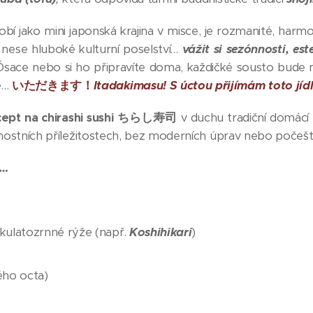
obí jako mini japonská krajina v misce, je rozmanité, harm
nese hluboké kulturní poselství…
vážit si sezónnosti, es
Ósace nebo si ho připravíte doma, každičké sousto bude
e…
いただきます！
Itadakimasu! S úctou přijímám toto jídl
ept na chirashi sushi
ちらし寿司
v duchu tradiční domácí p
vnostních příležitostech, bez moderních úprav nebo počeš
e…
 kulatozrnné rýže (např.
Koshihikari
)
ého octa)