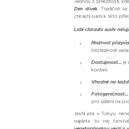
Jednou z příležitostí, kd
Den dívek
.
Tradičně se p
chirashi sushi k této příle
Lidé chirashi sushi milu
Možnost přizpů
bezlepkové varia
Dostupnost…
je 
konbini.
Vhodné na každ
Fotogeničnost…
pro sdílení na soci
Jestli jste v Tokyu, nene
najdete to nej čerstv
vegetariánskou verzi s 