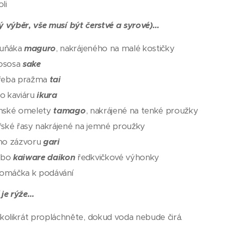
li
 výběr, vše musí být čerstvé a syrové)…
tuňáka
maguro
, nakrájeného na malé kostičky
lososa
sake
 třeba pražma
tai
ho kaviáru
ikura
onské omelety
tamago
, nakrájené na tenké proužky
ské řasy nakrájené na jemné proužky
ého zázvoru
gari
ebo
kaiware daikon
ředkvičkové výhonky
 omáčka k podávání
 je rýže…
kolikrát propláchněte, dokud voda nebude čirá.