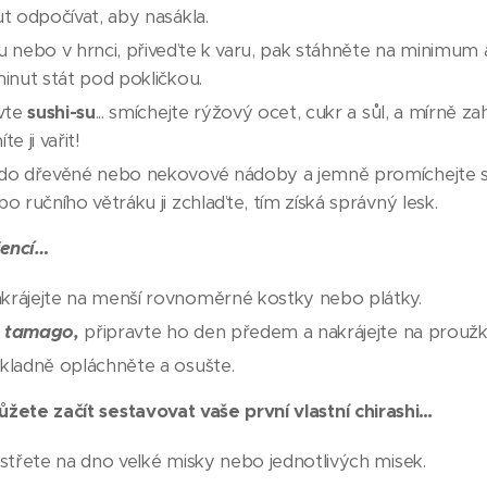
t odpočívat, aby nasákla.
u nebo v hrnci, přiveďte k varu, pak stáhněte na minimum 
minut stát pod pokličkou.
avte
sushi-su
... smíchejte rýžový ocet, cukr a sůl, a mírně z
e ji vařit!
 do dřevěné nebo nekovové nádoby a jemně promíchejte
o ručního větráku ji zchlaďte, tím získá správný lesk.
iencí…
krájejte na menší rovnoměrné kostky nebo plátky.
e
tamago,
připravte ho den předem a nakrájejte na proužk
kladně opláchněte a osušte.
ůžete začít sestavovat vaše první vlastní chirashi…
ostřete na dno velké misky nebo jednotlivých misek.