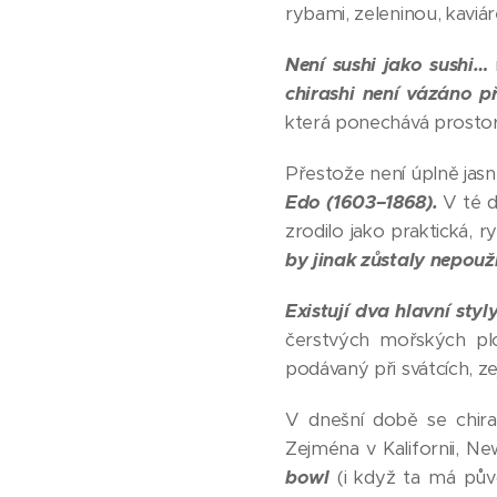
rybami, zeleninou, kaviá
Není sushi jako sushi…
n
chirashi není vázáno p
která ponechává prostor
Přestože není úplně jasné
Edo (1603–1868).
V té do
zrodilo jako praktická, 
by jinak zůstaly nepouži
Existují dva hlavní sty
čerstvých mořských pl
podávaný při svátcích, z
V dnešní době se chiras
Zejména v Kalifornii, 
bowl
(i když ta má půvo