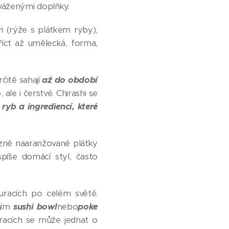
yváženými doplňky.
i (rýže s plátkem ryby),
íct až umělecká, forma,
rčitě sahají
až do období
ale i čerstvé. Chirashi se
ryb a ingrediencí, které
cizně naaranžované plátky
spíše domácí styl, často
auracích po celém světě.
ením
sushi bowl
nebo
poke
uracích se může jednat o