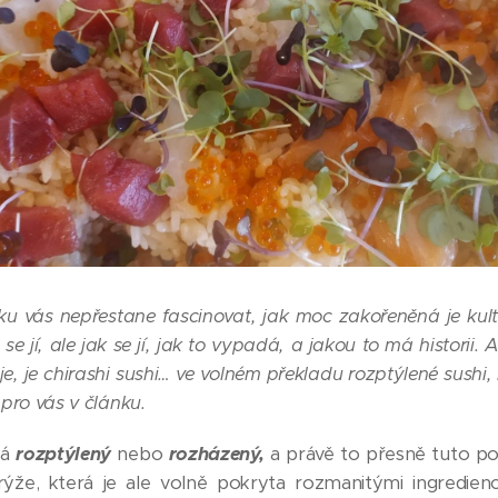
ku vás nepřestane fascinovat, jak moc zakořeněná je kul
 se jí, ale jak se jí, jak to vypadá, a jakou to má historii. A
uje, je chirashi sushi… ve volném překladu rozptýlené sushi, 
 pro vás v článku.
ná
rozptýlený
nebo
rozházený
,
a právě to přesně tuto po
rýže, která je ale volně pokryta rozmanitými ingredienc