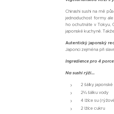
Chirashi sushi na mě půs
jednoduchost formy ale 
ho ochutnáte v Tokyu, 
japonské kuchyně. Takž
Autentický japonský rec
Japonci zejména při sla
Ingredience pro 4 porc
Na sushi rýži…
2 šálky japonské
2¼ šálku vody
4 lžíce su (rýžov
2 lžíce cukru