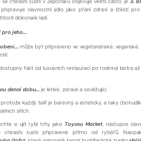
e se chirashi sushi v Japonsku objevuje velmi často, je
3. b
řipravuje slavnostní jídlo jako přání zdraví a štěstí pr
žitosti dokonale ladí.
jí pro jeho…
sobení…
může být připraveno ve vegetariánské, veganské, 
ntě.
dostupný fakt od luxusních restaurací po rodinná bistra a
ou denní dobu…
je lehké, zdravé a osvěžující.
protože každý talíř je barevný a estetický, a taky (bohudí
álních sítích.
chte si ujít rybí trhy jako
Toyosu Market
, nástupce slav
é chirashi sushi připravené přímo od rybářů. Naop
yuba (tofu)
,
která odpovídá tamní buddhistické tradici
shōji