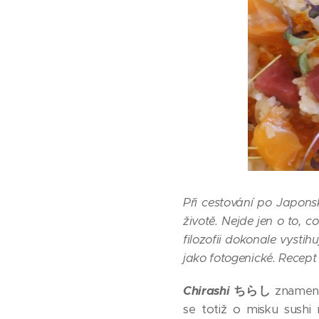
Při cestování po Japons
životě. Nejde jen o to, co
filozofii dokonale vystih
jako fotogenické. Recept
Chirashi
ちらし
zname
se totiž o misku sushi 