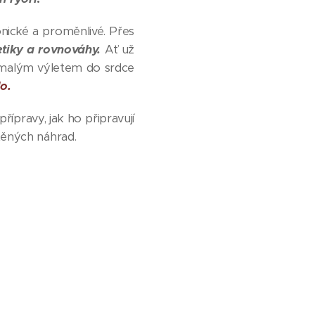
onické a proměnlivé. Přes
tetiky a rovnováhy.
Ať už
 malým výletem do srdce
o.
řípravy, jak ho připravují
těných náhrad.