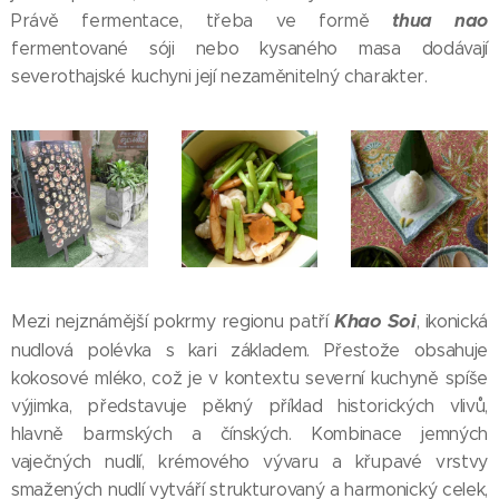
thua nao
Právě fermentace, třeba ve formě
fermentované sóji nebo kysaného masa dodávají
severothajské kuchyni její nezaměnitelný charakter.
Khao Soi
Mezi nejznámější pokrmy regionu patří
, ikonická
nudlová polévka s kari základem. Přestože obsahuje
kokosové mléko, což je v kontextu severní kuchyně spíše
výjimka, představuje pěkný příklad historických vlivů,
hlavně barmských a čínských. Kombinace jemných
vaječných nudlí, krémového vývaru a křupavé vrstvy
smažených nudlí vytváří strukturovaný a harmonický celek,