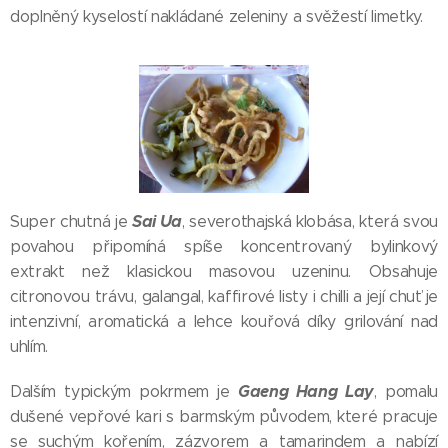
doplněný kyselostí nakládané zeleniny a svěžestí limetky.
Sai Ua
Super chutná je
, severothajská klobása, která svou
povahou připomíná spíše koncentrovaný bylinkový
extrakt než klasickou masovou uzeninu. Obsahuje
citronovou trávu, galangal, kaffirové listy i chilli a její chuť je
intenzivní, aromatická a lehce kouřová díky grilování nad
uhlím.
Gaeng Hang Lay
Dalším typickým pokrmem je
, pomalu
dušené vepřové kari s barmským původem, které pracuje
se suchým kořením, zázvorem a tamarindem a nabízí