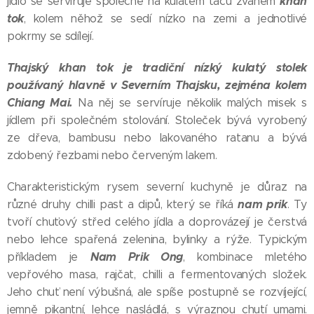
khan
jídlo se servíruje společně na kulatém tácu zvaném
tok
, kolem něhož se sedí nízko na zemi a jednotlivé
pokrmy se sdílejí.
Thajský khan tok je tradiční nízký kulatý stolek
používaný hlavně v Severním Thajsku, zejména kolem
Chiang Mai.
Na něj se servíruje několik malých misek s
jídlem při společném stolování. Stoleček bývá vyrobený
ze dřeva, bambusu nebo lakovaného ratanu a bývá
zdobený řezbami nebo červeným lakem.
Charakteristickým rysem severní kuchyně je důraz na
nam prik
různé druhy chilli past a dipů, který se říká
. Ty
tvoří chuťový střed celého jídla a doprovázejí je čerstvá
nebo lehce spařená zelenina, bylinky a rýže. Typickým
Nam Prik Ong
příkladem je
, kombinace mletého
vepřového masa, rajčat, chilli a fermentovaných složek.
Jeho chuť není výbušná, ale spíše postupně se rozvíjející,
jemně pikantní, lehce nasládlá, s výraznou chutí umami.