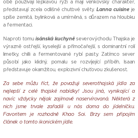
obě používají lepkavou rýži a mají venkovský charakter,
Lanna cuisine
představují zcela odlišné chuťové světy.
je
spíše zemitá, bylinková a umírněná, s důrazem na hloubku
a fermentaci.
isánská kuchyně
Naproti tomu
severovýchodu Thajska je
výrazně ostřejší, kyselejší a přímočařejší, s dominantní rolí
limetky, chilli a fermentované rybí pasty. Zatímco sever
působí jako klidný, pomalu se rozvíjející příběh, Isaan
představuje okamžitou, explozivní chuťovou zkušenost.
Za sebe můžu říct, že považuji severothajská jídla za
nejlepší z celé thajské nabídky! Jsou jiná, vynikající a
navíc vždycky nějak zajímavě naservírovaná. Některá z
nich jsme trvale zařadili u nás doma do jídelníčku.
Favoritem je rozhodně Khao Soi. Brzy sem připojím
článek o tomto ikonickém jídle.