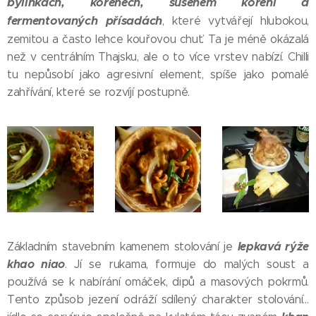
bylinkách, kořenech, sušeném koření a
fermentovaných přísadách
, které vytvářejí hlubokou,
zemitou a často lehce kouřovou chuť. Ta je méně okázalá
než v centrálním Thajsku, ale o to více vrstev nabízí. Chilli
tu nepůsobí jako agresivní element, spíše jako pomalé
zahřívání, které se rozvíjí postupně.
lepkavá rýže
Základním stavebním kamenem stolování je
khao niao
. Jí se rukama, formuje do malých soust a
používá se k nabírání omáček, dipů a masových pokrmů.
Tento způsob jezení odráží sdílený charakter stolování…