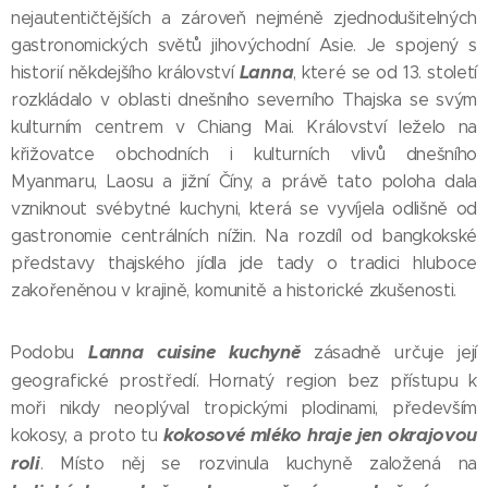
nejautentičtějších a zároveň nejméně zjednodušitelných
gastronomických světů jihovýchodní Asie. Je spojený s
Lanna
historií někdejšího království
, které se od 13. století
rozkládalo v oblasti dnešního severního Thajska se svým
kulturním centrem v Chiang Mai. Království leželo na
křižovatce obchodních i kulturních vlivů dnešního
Myanmaru, Laosu a jižní Číny, a právě tato poloha dala
vzniknout svébytné kuchyni, která se vyvíjela odlišně od
gastronomie centrálních nížin. Na rozdíl od bangkokské
představy thajského jídla jde tady o tradici hluboce
zakořeněnou v krajině, komunitě a historické zkušenosti.
Lanna cuisine kuchyně
Podobu
zásadně určuje její
geografické prostředí. Hornatý region bez přístupu k
moři nikdy neoplýval tropickými plodinami, především
kokosové mléko hraje jen okrajovou
kokosy, a proto tu
roli
. Místo něj se rozvinula kuchyně založená na