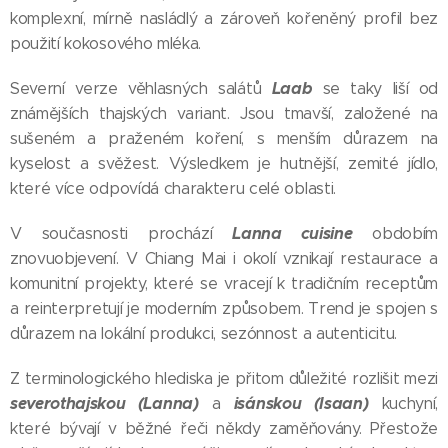
komplexní, mírně nasládlý a zároveň kořeněný profil bez
použití kokosového mléka.
Laab
Severní verze věhlasných salátů
se taky liší od
známějších thajských variant. Jsou tmavší, založené na
sušeném a praženém koření, s menším důrazem na
kyselost a svěžest. Výsledkem je hutnější, zemité jídlo,
které více odpovídá charakteru celé oblasti.
Lanna cuisine
V současnosti prochází
obdobím
znovuobjevení. V Chiang Mai i okolí vznikají restaurace a
komunitní projekty, které se vracejí k tradičním receptům
a reinterpretují je moderním způsobem. Trend je spojen s
důrazem na lokální produkci, sezónnost a autenticitu.
Z terminologického hlediska je přitom důležité rozlišit mezi
severothajskou (Lanna)
isánskou (Isaan)
a
kuchyní,
které bývají v běžné řeči někdy zaměňovány. Přestože