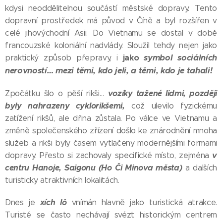
kdysi neoddělitelnou součástí městské dopravy. Tento
dopravní prostředek má původ v Číně a byl rozšířen v
celé jihovýchodní Asii. Do Vietnamu se dostal v době
francouzské koloniální nadvlády. Sloužil tehdy nejen jako
jako
symbol sociálních
praktický způsob přepravy, i
nerovností… mezi těmi, kdo jeli, a těmi, kdo je tahali!
vozíky tažené lidmi, později
Zpočátku šlo o pěší rikši…
byly nahrazeny cyklorikšemi,
což ulevilo fyzickému
zatížení rikšů, ale dřina zůstala. Po válce ve Vietnamu a
změně společenského zřízení došlo ke znárodnění mnoha
služeb a rikši byly časem vytlačeny modernějšími formami
v
dopravy. Přesto si zachovaly specifické místo, zejména
centru Hanoje, Saigonu (Ho Či Minova města)
a dalších
turisticky atraktivních lokalitách.
xích lô
Dnes je
vnímán hlavně jako turistická atrakce.
Turisté se často nechávají svézt historickým centrem