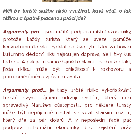
Měli by turisté služby rikšů využívat, když vědí, o jak
těžkou a špatně placenou práci jde?
Argumenty pro
…
jsou určitě podpora místní ekonomiky,
protože každý turista, který se sveze, pomůže
konkrétnímu člověku vydělat na živobytí. Taky zachování
kulturního dědictví, rikši nejsou jen doprava, ale i živý kus
historie. A pak je tu samozřejmě to hlavní... osobní kontakt,
jízda rikšou může být příležitostí k rozhovoru a
porozumění jinému způsobu života.
Argumenty proti
…
je tady určitě riziko vykořisťování,
turisté svým zájmem udržují systém, který není
spravedlivý. Narušení důstojnosti… pro některé turisty
může být nepříjemné nechat se vozit starším mužem,
který dře za pár dolarů. A v neposlední řadě pak
podpora neformální ekonomiky bez zajištění práv