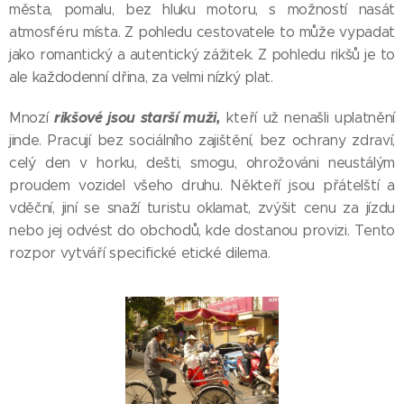
města, pomalu, bez hluku motoru, s možností nasát
atmosféru místa. Z pohledu cestovatele to může vypadat
jako romantický a autentický zážitek. Z pohledu rikšů je to
ale každodenní dřina, za velmi nízký plat.
rikšové jsou starší muži,
Mnozí
kteří už nenašli uplatnění
jinde. Pracují bez sociálního zajištění, bez ochrany zdraví,
celý den v horku, dešti, smogu, ohrožováni neustálým
proudem vozidel všeho druhu. Někteří jsou přátelští a
vděční, jiní se snaží turistu oklamat, zvýšit cenu za jízdu
nebo jej odvést do obchodů, kde dostanou provizi. Tento
rozpor vytváří specifické etické dilema.