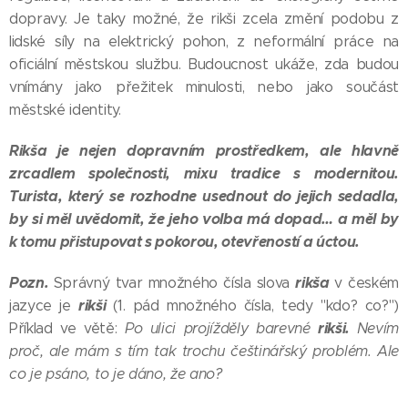
dopravy. Je taky možné, že rikši zcela změní podobu z
lidské síly na elektrický pohon, z neformální práce na
oficiální městskou službu. Budoucnost ukáže, zda budou
vnímány jako přežitek minulosti, nebo jako součást
městské identity.
Rikša je nejen dopravním prostředkem, ale hlavně
zrcadlem společnosti, mixu tradice s modernitou.
Turista, který se rozhodne usednout do jejich sedadla,
by si měl uvědomit, že jeho volba má dopad… a měl by
k tomu přistupovat s pokorou, otevřeností a úctou.
Pozn.
rikša
Správný tvar množného čísla slova
v českém
rikši
jazyce je
(1. pád množného čísla, tedy "kdo? co?")
rikši.
Příklad ve větě:
Po ulici projížděly barevné
Nevím
proč, ale mám s tím tak trochu češtinářský problém. Ale
co je psáno, to je dáno, že ano?