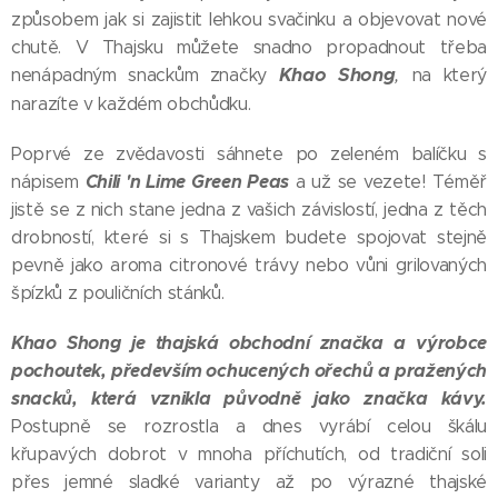
způsobem jak si zajistit lehkou svačinku a objevovat nové
chutě. V Thajsku můžete snadno propadnout třeba
Khao Shong
,
nenápadným snackům značky
na který
narazíte v každém obchůdku.
Poprvé ze zvědavosti sáhnete po zeleném balíčku s
Chili 'n Lime Green Peas
nápisem
a už se vezete! Téměř
jistě se z nich stane jedna z vašich závislostí, jedna z těch
drobností, které si s Thajskem budete spojovat stejně
pevně jako aroma citronové trávy nebo vůni grilovaných
špízků z pouličních stánků.
Khao Shong je thajská obchodní značka a výrobce
pochoutek, především ochucených ořechů a pražených
snacků, která vznikla původně jako značka kávy.
Postupně se rozrostla a dnes vyrábí celou škálu
křupavých dobrot v mnoha příchutích, od tradiční soli
přes jemné sladké varianty až po výrazné thajské