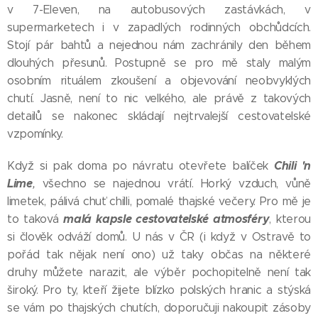
v 7-Eleven, na autobusových zastávkách, v
supermarketech i v zapadlých rodinných obchůdcích.
Stojí pár bahtů a nejednou nám zachránily den během
dlouhých přesunů. Postupně se pro mě staly malým
osobním rituálem zkoušení a objevování neobvyklých
chutí. Jasně, není to nic velkého, ale právě z takových
detailů se nakonec skládají nejtrvalejší cestovatelské
vzpomínky.
Chili 'n
Když si pak doma po návratu otevřete balíček
Lime
,
všechno se najednou vrátí. Horký vzduch, vůně
limetek, pálivá chuť chilli, pomalé thajské večery. Pro mě je
malá kapsle cestovatelské atmosféry
to taková
, kterou
si člověk odváží domů. U nás v ČR (i když v Ostravě to
pořád tak nějak není ono) už taky občas na některé
druhy můžete narazit, ale výběr pochopitelně není tak
široký. Pro ty, kteří žijete blízko polských hranic a stýská
se vám po thajských chutích, doporučuji nakoupit zásoby