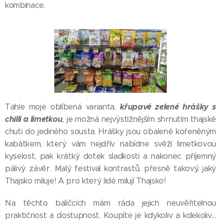
kombinace.
křupavé zelené hrášky s
Tahle moje oblíbená varianta,
chilli a limetkou
,
je možná nejvýstižnějším shrnutím thajské
chuti do jediného sousta. Hrášky jsou obalené kořeněným
kabátkem, který vám nejdřív nabídne svěží limetkovou
kyselost, pak krátký dotek sladkosti a nakonec příjemný
pálivý závěr. Malý festival kontrastů, přesně takový, jaký
Thajsko miluje! A pro který lidé milují Thajsko!
Na těchto balíčcích mám ráda jejich neuvěřitelnou
praktičnost a dostupnost. Koupíte je kdykoliv a kdekoliv…