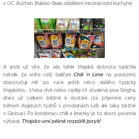
v OC Auchan Bialsko-Biala oddělení mezinárodní kuchyně.
A jestli už víte, že vás tahle thajská dobrota nadchla
Chili 'n Lime
natolik, že sníte celý balíček
na posezení,
doporučuji mít po ruce ještě něco dalšího typicky
thajského… třeba dvě nebo raději tři studená piva Singha,
dnes už celkem běžně k dostání (za příjemné ceny
během Asijských týdnů v prodejnách Lidl, ale taky běžně
v Globus). Po kombinaci chilli a limetky je to skoro povinná
Thajsko umí pěkně rozpálit jazyk!
výbava.