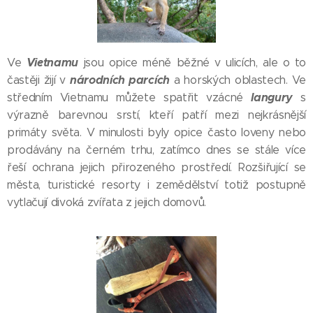
Vietnamu
Ve
jsou opice méně běžné v ulicích, ale o to
národních parcích
častěji žijí v
a horských oblastech. Ve
langury
středním Vietnamu můžete spatřit vzácné
s
výrazně barevnou srstí, kteří patří mezi nejkrásnější
primáty světa. V minulosti byly opice často loveny nebo
prodávány na černém trhu, zatímco dnes se stále více
řeší ochrana jejich přirozeného prostředí. Rozšiřující se
města, turistické resorty i zemědělství totiž postupně
vytlačují divoká zvířata z jejich domovů.