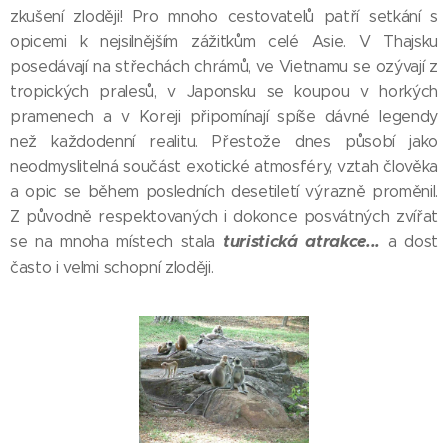
zkušení zloději! Pro mnoho cestovatelů patří setkání s
opicemi k nejsilnějším zážitkům celé Asie. V Thajsku
posedávají na střechách chrámů, ve Vietnamu se ozývají z
tropických pralesů, v Japonsku se koupou v horkých
pramenech a v Koreji připomínají spíše dávné legendy
než každodenní realitu. Přestože dnes působí jako
neodmyslitelná součást exotické atmosféry, vztah člověka
a opic se během posledních desetiletí výrazně proměnil.
Z původně respektovaných i dokonce posvátných zvířat
turistická atrakce...
se na mnoha místech stala
a dost
často i velmi schopní zloději.