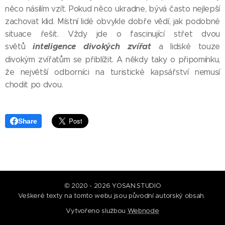
něco násilím vzít. Pokud něco ukradne, bývá často nejlepší
zachovat klid. Místní lidé obvykle dobře vědí, jak podobné
situace řešit. Vždy jde o fascinující střet dvou
inteligence divokých zvířat
světů
a lidské touze
divokým zvířatům se přiblížit. A někdy taky o připomínku,
že největší odborníci na turistické kapsářství nemusí
chodit po dvou.
Share
© 2020 - 2026 YOSAN.STUDIO
Veškeré texty na tomto webu jsou původní autorský obsah.
Vytvořeno službou
Webnode