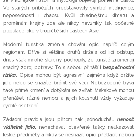
se v korejské historii a mytologii objevují poměrně často.
Ve starých příbězích představovaly symbol inteligence,
neposednosti i chaosu. Kvůli chladnějšímu klimatu a
proměnám krajiny zde ale nikdy nevznikly tak početné
populace jako v tropičtějších částech Asie.
Moderní turistika změnila chování opic napříč celým
regionem. Dříve si většina druhů držela od lidí odstup,
dnes však mnohé skupiny pochopily, že turisté znamenají
bezpečnostní
snadný zdroj potravy. To s sebou přináší i
rizika.
Opice mohou být agresivní, zejména když držíte
jídlo nebo se snažíte bránit své věci. Nebezpečné bývá
také přímé krmení a dotýkání se zvířat. Makakové mohou
přenášet různé nemoci a jejich kousnutí vždy vyžaduje
rychlé ošetření.
nenosit
Základní pravidla jsou přitom tak jednoduchá...
viditelně jídlo,
nenechávat otevřené tašky, neukazovat
lesklé předměty a nikdy se nesnažit opici přetlačit nebo jí