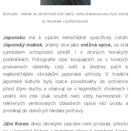
Bohužel... někde se dotěrnost řeší takto, nebo bambusovou tyčí, která
je neustále v pohotovosti.
Japonsko
má k opicím mimořádně specifický vztah.
Japonský makak,
sněžná opice
,
známý více jako
se stal
symbolem schopnosti přežít i v drsných horských
podmínkách. Fotografie opic koupajících se v horkých
pramenech obletěly celý svět a dodnes patří k
nejikoničtějším obrázkům japonské přírody. V tradiční
japonské kultuře byly opice považovány za ochránce
před zlými duchy a objevují se v legendách, chrámech i
umění. Ani zde však soužití není vždy harmonické. V
některých venkovských oblastech opice ničí úrodu a
pronikají do domů při hledání potravy.
Jižní Korea
dnes divokými opicemi není proslulá, přesto