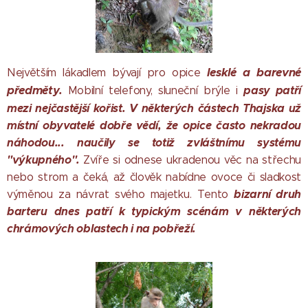
lesklé a barevné
Největším lákadlem bývají pro opice
předměty
.
pasy patří
Mobilní telefony, sluneční brýle i
mezi nejčastější kořist. V některých částech Thajska už
místní obyvatelé dobře vědí, že opice často nekradou
náhodou... naučily se totiž zvláštnímu systému
"výkupného".
Zvíře si odnese ukradenou věc na střechu
nebo strom a čeká, až člověk nabídne ovoce či sladkost
bizarní druh
výměnou za návrat svého majetku. Tento
barteru dnes patří k typickým scénám v některých
chrámových oblastech i na pobřeží.