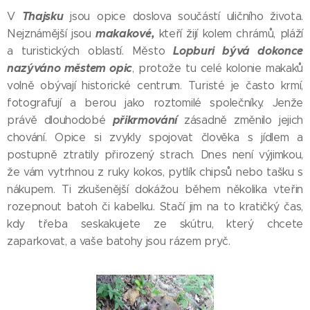
Thajsku
V
jsou opice doslova součástí uličního života.
makakové,
Nejznámější jsou
kteří žijí kolem chrámů, pláží
Lopburi bývá dokonce
a turistických oblastí. Město
nazýváno městem opic
, protože tu celé kolonie makaků
volně obývají historické centrum. Turisté je často krmí,
fotografují a berou jako roztomilé společníky. Jenže
přikrmování
právě dlouhodobé
zásadně změnilo jejich
chování. Opice si zvykly spojovat člověka s jídlem a
postupně ztratily přirozený strach. Dnes není výjimkou,
že vám vytrhnou z ruky kokos, pytlík chipsů nebo tašku s
nákupem. Ti zkušenější dokážou během několika vteřin
rozepnout batoh či kabelku. Stačí jim na to kratičký čas,
kdy třeba seskakujete ze skútru, který chcete
zaparkovat, a vaše batohy jsou rázem pryč.