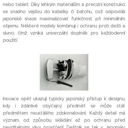
nebo tablet. Díky lehkým materiálům a precizní konstrukci
se snadno vejdou do kabelky či batohu, což odpovídá
japonské snaze maximalizovat funkčnost při minimálním
objemu. Některé modely kombinují i ochranu proti dešti a
slunci, čímž vzniká univerzální doplněk pro každodenní
použití.
Inovace opět ukazují typicky japonský přístup k designu,
kdy i zdánlivě obyčejný předmět se může stát
předmětem neustálého zdokonalování. Každý detail má
význam, od způsobu skládání až po ochranu před
neviditelnými vlivy prostředí. Deštník se tak v Japonsku