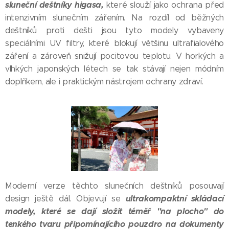
sluneční deštníky higasa,
které slouží jako ochrana před
intenzivním slunečním zářením. Na rozdíl od běžných
deštníků proti dešti jsou tyto modely vybaveny
speciálními UV filtry, které blokují většinu ultrafialového
záření a zároveň snižují pocitovou teplotu. V horkých a
vlhkých japonských létech se tak stávají nejen módním
doplňkem, ale i praktickým nástrojem ochrany zdraví.
Moderní verze těchto slunečních deštníků posouvají
ultrakompaktní skládací
design ještě dál. Objevují se
modely, které se dají složit téměř "na plocho" do
tenkého tvaru připomínajícího pouzdro na dokumenty