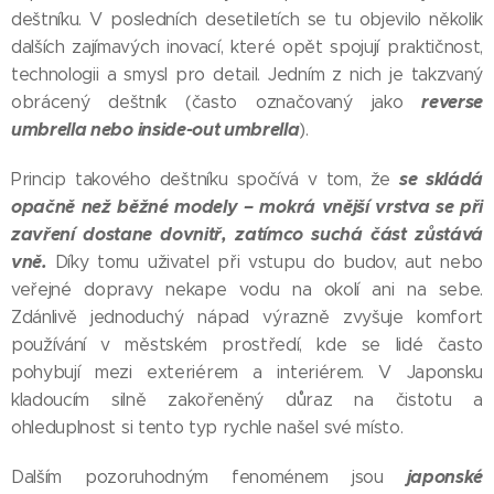
deštníku. V posledních desetiletích se tu objevilo několik
dalších zajímavých inovací, které opět spojují praktičnost,
technologii a smysl pro detail. Jedním z nich je takzvaný
reverse
obrácený deštník (často označovaný jako
umbrella nebo inside-out umbrella
).
se skládá
Princip takového deštníku spočívá v tom, že
opačně než běžné modely – mokrá vnější vrstva se při
zavření dostane dovnitř, zatímco suchá část zůstává
vně.
Díky tomu uživatel při vstupu do budov, aut nebo
veřejné dopravy nekape vodu na okolí ani na sebe.
Zdánlivě jednoduchý nápad výrazně zvyšuje komfort
používání v městském prostředí, kde se lidé často
pohybují mezi exteriérem a interiérem. V Japonsku
kladoucím silně zakořeněný důraz na čistotu a
ohleduplnost si tento typ rychle našel své místo.
japonské
Dalším pozoruhodným fenoménem jsou