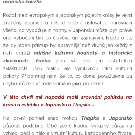
osobního kouzla.
Rozdíl mezi evropským a japonským pojetím krásy je velmi
zřetelný. Zatímco u nás je běžné usilovat o narovnání
všeho, co vybočuje z normy, v Japonsku může být právě
ono vybočení tím, co člověka činí zajímavým. Nejde o to,
že by jeden přístup byl správnější než druhý, jen každý z
odlišné kulturní hodnoty a historické
nich odráží
zkušenosti
.
Yaeba
jsou víc než jen estetickou
zvláštností… jsou malou, ale výmluvnou lekcí kulturní
pokory. Připomínají nám, že to, co doma považujeme za
chybu, může být jinde vnímáno jako přednost.
V této chvíli mě napadá malé srovnání pohledu na
krásu a estetiku v Japonsku a Thajsku…
Thajsko
Japonsko
Na první pohled snad mohou
a
působit podobně. Obě země kladou výrazný důraz na
vzhled, péči o tělo a vizuální kulturu každodenního života.