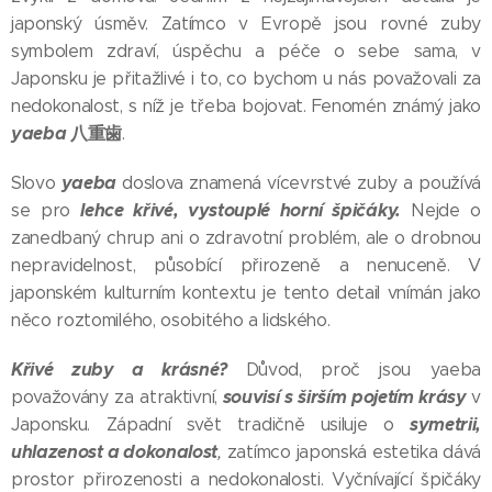
japonský úsměv. Zatímco v Evropě jsou rovné zuby
symbolem zdraví, úspěchu a péče o sebe sama, v
Japonsku je přitažlivé i to, co bychom u nás považovali za
nedokonalost, s níž je třeba bojovat. Fenomén známý jako
yaeba
八重歯
.
yaeba
Slovo
doslova znamená vícevrstvé zuby a používá
lehce křivé, vystouplé horní špičáky.
se pro
Nejde o
zanedbaný chrup ani o zdravotní problém, ale o drobnou
nepravidelnost, působící přirozeně a nenuceně. V
japonském kulturním kontextu je tento detail vnímán jako
něco roztomilého, osobitého a lidského.
Křivé zuby a krásné?
Důvod, proč jsou yaeba
souvisí s širším pojetím krásy
považovány za atraktivní,
v
symetrii,
Japonsku. Západní svět tradičně usiluje o
uhlazenost a dokonalost
,
zatímco japonská estetika dává
prostor přirozenosti a nedokonalosti. Vyčnívající špičáky