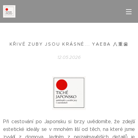
KŘIVÉ ZUBY JSOU KRÁSNÉ... YAEBA 八重歯
12.05.2026
Při cestování po Japonsku si brzy uvědomíte, že zdejší
estetické ideály se v mnohém liší od těch, na které jsme
zvyklí z domova. Jedním z nejzajímavějších detailů je