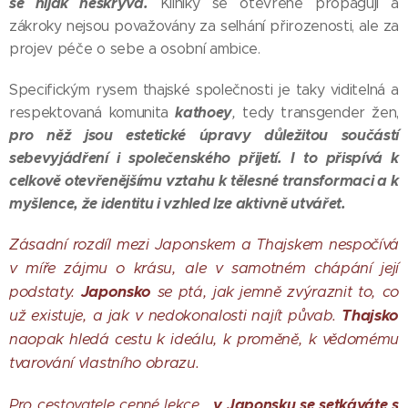
se nijak neskrývá.
Kliniky se otevřeně propagují a
zákroky nejsou považovány za selhání přirozenosti, ale za
projev péče o sebe a osobní ambice.
Specifickým rysem thajské společnosti je taky viditelná a
kathoey
respektovaná komunita
,
tedy transgender žen,
pro něž jsou estetické úpravy důležitou součástí
sebevyjádření i společenského přijetí. I to přispívá k
celkově otevřenějšímu vztahu k tělesné transformaci a k
myšlence, že identitu i vzhled lze aktivně utvářet.
Zásadní rozdíl mezi Japonskem a Thajskem nespočívá
v míře zájmu o krásu, ale v samotném chápání její
podstaty.
Japonsko
se ptá, jak jemně zvýraznit to, co
už existuje, a jak v nedokonalosti najít půvab.
Thajsko
naopak hledá cestu k ideálu, k proměně, k vědomému
tvarování vlastního obrazu.
v Japonsku se setkáváte s
Pro cestovatele cenné lekce…