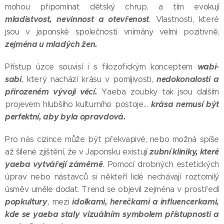
mohou připomínat dětský chrup, a tím evokují
mladistvost, nevinnost a otevřenost
.
Vlastnosti, které
jsou v japonské společnosti vnímány velmi pozitivně,
zejména u mladých žen.
wabi-
Přístup úzce souvisí i s filozofickým konceptem
sabi
nedokonalosti a
,
který nachází krásu v pomíjivosti,
přirozeném vývoji věcí.
Yaeba zoubky tak jsou dalším
krása nemusí být
projevem hlubšího kulturního postoje…
perfektní, aby byla opravdová.
Pro nás cizince může být překvapivé, nebo možná spíše
zubní kliniky, které
až šílené zjištění, že v Japonsku existují
yaeba vytvářejí záměrně
.
Pomocí drobných estetických
úprav nebo nástavců si někteří lidé nechávají roztomilý
úsměv uměle dodat. Trend se objevil zejména v prostředí
popkultury
idolkami, herečkami a influencerkami
,
,
mezi
kde se yaeba staly vizuálním symbolem přístupnosti a