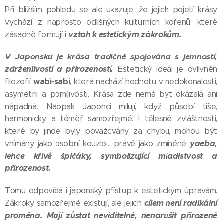
Při bližším pohledu se ale ukazuje, že jejich pojetí krásy
vychází z naprosto odlišných kulturních kořenů, které
vztah k estetickým zákrokům.
zásadně formují i
V Japonsku je krása tradičně spojována s jemností,
zdrženlivostí a přirozeností.
Estetický ideál je ovlivněn
wabi-sabi
filozofií
, která nachází hodnotu v nedokonalosti,
asymetrii a pomíjivosti. Krása zde nemá být okázalá ani
nápadná. Naopak Japonci milují, když působí tiše,
harmonicky a téměř samozřejmě. I tělesné zvláštnosti,
které by jinde byly považovány za chybu, mohou být
yaeba
,
vnímány jako osobní kouzlo… právě jako zmíněné
lehce křivé špičáky, symbolizující mladistvost a
přirozenost.
Tomu odpovídá i japonský přístup k estetickým úpravám.
cílem není radikální
Zákroky samozřejmě existují, ale jejich
proměna. Mají zůstat neviditelné, nenarušit přirozené