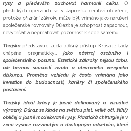
rysy a především zachovat harmonii celku.
O
plastických operacích se v Japonsku nemluví otevřeně,
protože přiznání zákroku může být vnímáno jako narušení
společenské rovnováhy. Důležitá je schopnost zapadnout,
nevyčnívat a nepřitahovat pozornost k sobě samému.
Thajsko
představuje zcela odlišný přístup. Krása je tady
jako nástroj osobního i
chápána pragmaticky…
společenského posunu. Estetické zákroky nejsou tabu,
ale běžnou součástí života a otevřeného veřejného
diskurzu. Proměna vzhledu je často vnímána jako
investice do budoucnosti, kariéry či společenského
postavení.
Thajský ideál krásy je jasně definovaný a vizuálně
výrazný. Důraz se klade na světlou pleť, velké oči, štíhlý
obličej a jasně modelované rysy. Plastická chirurgie je v
zemi vysoce rozvinutým a dostupným odvětvím, které