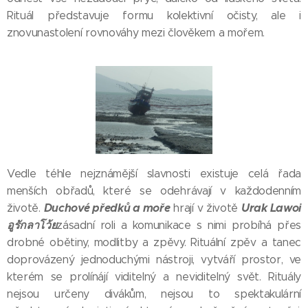
Rituál představuje formu kolektivní očisty, ale i
znovunastolení rovnováhy mezi člověkem a mořem.
Vedle téhle nejznámější slavnosti existuje celá řada
menších obřadů, které se odehrávají v každodenním
Duchové předků a moře
Urak Lawoi
životě.
hrají v životě
อูรักลาโว้ย
zásadní roli a komunikace s nimi probíhá přes
drobné obětiny, modlitby a zpěvy. Rituální zpěv a tanec
doprovázený jednoduchými nástroji, vytváří prostor, ve
kterém se prolínájí viditelný a neviditelný svět. Rituály
nejsou určeny divákům, nejsou to spektakulární