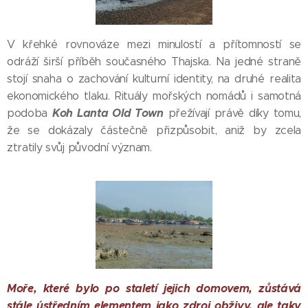
V křehké rovnováze mezi minulostí a přítomností se
odráží širší příběh současného Thajska. Na jedné straně
stojí snaha o zachování kulturní identity, na druhé realita
ekonomického tlaku. Rituály mořských nomádů i samotná
Koh Lanta Old Town
podoba
přežívají právě díky tomu,
že se dokázaly částečně přizpůsobit, aniž by zcela
ztratily svůj původní význam.
Moře, které bylo po staletí jejich domovem, zůstává
stále ústředním elementem jako zdroj obživy, ale taky