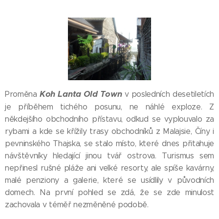
Koh Lanta Old Town
Proměna
v posledních desetiletích
je příběhem tichého posunu, ne náhlé exploze. Z
někdejšího obchodního přístavu, odkud se vyplouvalo za
rybami a kde se křížily trasy obchodníků z Malajsie, Číny i
pevninského Thajska, se stalo místo, které dnes přitahuje
návštěvníky hledající jinou tvář ostrova. Turismus sem
nepřinesl rušné pláže ani velké resorty, ale spíše kavárny,
malé penziony a galerie, které se usídlily v původních
domech. Na první pohled se zdá, že se zde minulost
zachovala v téměř nezměněné podobě.