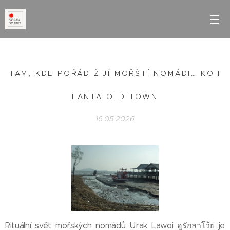
TAM, KDE POŘÁD ŽIJÍ MOŘŠTÍ NOMÁDI… KOH
LANTA OLD TOWN
16.05.2026
Rituální svět mořských nomádů Urak Lawoi อูรักลาโว้ย je