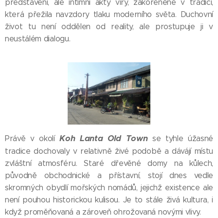
představení, ale intimní akty víry, zakořeněné v tradici,
která přežila navzdory tlaku moderního světa. Duchovní
život tu není oddělen od reality, ale prostupuje ji v
neustálém dialogu.
Koh Lanta Old Town
Právě v okolí
se tyhle úžasné
tradice dochovaly v relativně živé podobě a dávájí místu
zvláštní atmosféru. Staré dřevěné domy na kůlech,
původně obchodnické a přístavní, stojí dnes vedle
skromných obydlí mořských nomádů, jejichž existence ale
není pouhou historickou kulisou. Je to stále živá kultura, i
když proměňovaná a zároveň ohrožovaná novými vlivy.