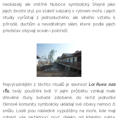
neokázalý, ale vnitřně hluboce symbolický. Stejně jako
jejich životní styl, po staletí svázaný s rytmem moře, i jejich
rituály vyrůstají z jednoduchého, ale silného vztahu k
přírodě, duchům a neviditelným silám, které podle jejich
představ obývají oceán i pobřeží.
Loi Ruea
ลอย
Nejvýraznějším z těchto rituálů je slavnost
เรือ
,
tedy pouštění lodí. V jejím průběhu vznikají malé
dřevěné čluny, bohatě zdobené, do nichž jednotliví
členové komunity symbolicky ukládají své obavy, nemoci či
smůlu. Lodě jsou následně vypuštěny na moře, kde mají
odnést vše nežádoucí pryč, daleko od lidského světa.