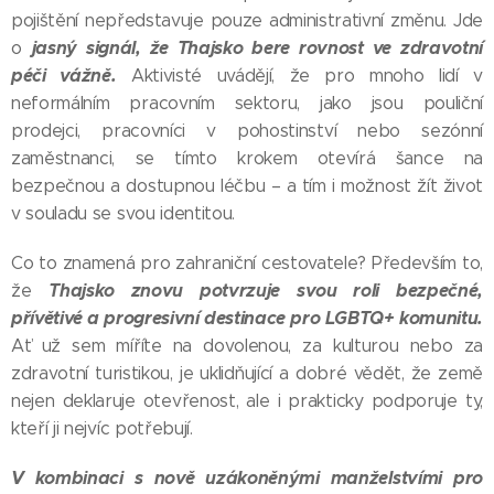
pojištění nepředstavuje pouze administrativní změnu. Jde
jasný signál, že Thajsko bere rovnost ve zdravotní
o
péči vážně.
Aktivisté uvádějí, že pro mnoho lidí v
neformálním pracovním sektoru, jako jsou pouliční
prodejci, pracovníci v pohostinství nebo sezónní
zaměstnanci, se tímto krokem otevírá šance na
bezpečnou a dostupnou léčbu – a tím i možnost žít život
v souladu se svou identitou.
Co to znamená pro zahraniční cestovatele? Především to,
Thajsko znovu potvrzuje svou roli bezpečné,
že
přívětivé a progresivní destinace pro LGBTQ+ komunitu.
Ať už sem míříte na dovolenou, za kulturou nebo za
zdravotní turistikou, je uklidňující a dobré vědět, že země
nejen deklaruje otevřenost, ale i prakticky podporuje ty,
kteří ji nejvíc potřebují.
V kombinaci s nově uzákoněnými manželstvími pro