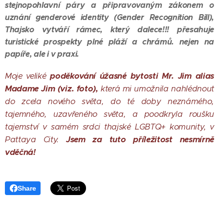
stejnopohlavní páry a připravovaným zákonem o
uznání genderové identity (Gender Recognition Bill),
Thajsko vytváří rámec, který dalece!!! přesahuje
turistické prospekty plné pláží a chrámů. nejen na
papíře, ale i v praxi.
Moje veliké
poděkování úžasné bytosti Mr. Jim alias
Madame Jim (viz. foto),
která mi umožnila nahlédnout
do zcela nového světa, do té doby neznámého,
tajemného, uzavřeného světa, a poodkryla roušku
tajemství v samém srdci thajské LGBTQ+ komunity, v
Pattaya City.
Jsem za tuto příležitost nesmírně
vděčná!
Share