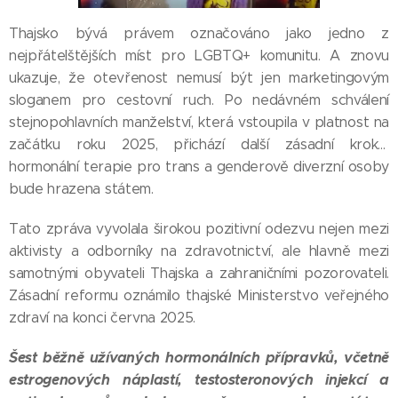
Thajsko bývá právem označováno jako jedno z
nejpřátelštějších míst pro LGBTQ+ komunitu. A znovu
ukazuje, že otevřenost nemusí být jen marketingovým
sloganem pro cestovní ruch. Po nedávném schválení
stejnopohlavních manželství, která vstoupila v platnost na
začátku roku 2025, přichází další zásadní krok...
hormonální terapie pro trans a genderově diverzní osoby
bude hrazena státem.
Tato zpráva vyvolala širokou pozitivní odezvu nejen mezi
aktivisty a odborníky na zdravotnictví, ale hlavně mezi
samotnými obyvateli Thajska a zahraničními pozorovateli.
Zásadní reformu oznámilo thajské Ministerstvo veřejného
zdraví na konci června 2025.
Šest běžně užívaných hormonálních přípravků, včetně
estrogenových náplastí, testosteronových injekcí a