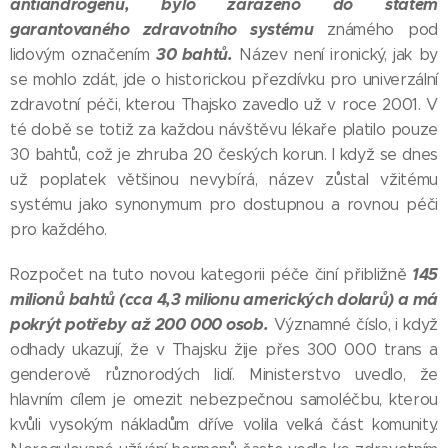
antiandrogenů, bylo zařazeno do státem
garantovaného zdravotního systému
známého pod
30 bahtů.
lidovým označením
Název není ironický, jak by
se mohlo zdát, jde o historickou přezdívku pro univerzální
zdravotní péči, kterou Thajsko zavedlo už v roce 2001. V
té době se totiž za každou návštěvu lékaře platilo pouze
30 bahtů, což je zhruba 20 českých korun. I když se dnes
už poplatek většinou nevybírá, název zůstal vžitému
systému jako synonymum pro dostupnou a rovnou péči
pro každého.
145
Rozpočet na tuto novou kategorii péče činí přibližně
milionů bahtů (cca 4,3 milionu amerických dolarů) a má
pokrýt potřeby až 200 000 osob.
Významné číslo, i když
odhady ukazují, že v Thajsku žije přes 300 000 trans a
genderově různorodých lidí. Ministerstvo uvedlo, že
hlavním cílem je omezit nebezpečnou samoléčbu, kterou
kvůli vysokým nákladům dříve volila velká část komunity.