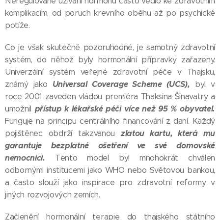
Neregulované užívání hormonů často vedlo ke zdravotním
komplikacím, od poruch krevního oběhu až po psychické
potíže.
Co je však skutečně pozoruhodné, je samotný zdravotní
systém, do něhož byly hormonální přípravky zařazeny.
Univerzální systém veřejné zdravotní péče v Thajsku,
Universal Coverage Scheme (UCS),
známý jako
byl v
roce 2001 zaveden vládou premiéra Thaksina Šinavatry a
přístup k lékařské péči více než 95 % obyvatel.
umožnil
Funguje na principu centrálního financování z daní. Každý
zlatou kartu, která mu
pojištěnec obdrží takzvanou
garantuje bezplatné ošetření ve své domovské
nemocnici.
Tento model byl mnohokrát chválen
odbornými institucemi jako WHO nebo Světovou bankou,
a často slouží jako inspirace pro zdravotní reformy v
jiných rozvojových zemích.
Začlenění hormonální terapie do thajského státního