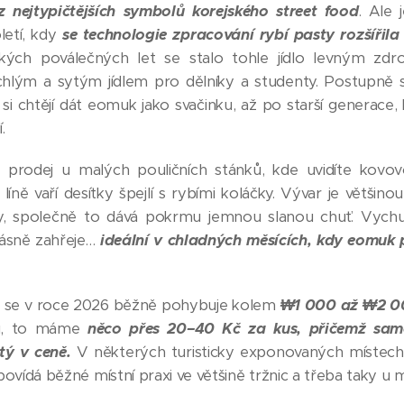
 nejtypičtějších symbolů korejského street food
. Ale 
oletí, kdy
se technologie zpracování rybí pasty rozšířil
ých poválečných let se stalo tohle jídlo levným zdro
hlým a sytým jídlem pro dělníky a studenty. Postupně si j
 si chtějí dát eomuk jako svačinku, až po starší generace
.
prodej u malých pouličních stánků, kde uvidíte kov
e líně vaří desítky špejlí s rybími koláčky. Vývar je větši
y, společně to dává pokrmu jemnou slanou chuť. Vychu
rásně zahřeje…
ideální v chladných měsících, kdy eomuk p
le se v roce 2026 běžně pohybuje kolem
₩1 000 až ₩2 00
lu, to máme
něco přes 20–40 Kč za kus, přičemž sam
tý v ceně.
V některých turisticky exponovaných místec
povídá běžné místní praxi ve většině tržnic a třeba taky u