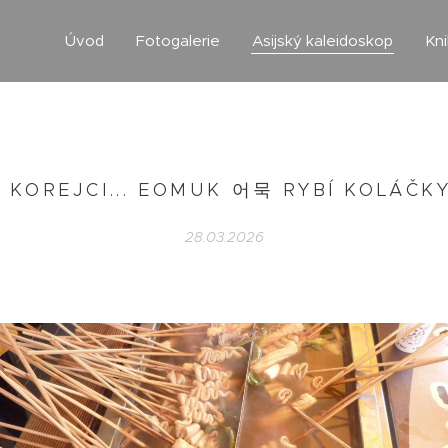
Úvod
Fotogalerie
Asijský kaleidoskop
Kn
 KOREJCI... EOMUK 어묵 RYBÍ KOLÁČK
28.03.2026