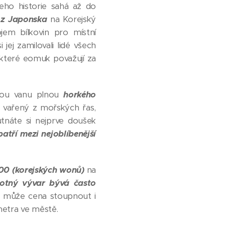
jeho historie sahá až do
a z Japonska
na Korejský
jem bílkovin pro místní
ej zamilovali lidé všech
, které eomuk považují za
ovou vanu plnou
horkého
nou vařený z mořských řas,
tnáte si nejprve doušek
atří mezi nejoblíbenější
0 (korejských wonů)
na
otný vývar bývá často
h může cena stoupnout i
 metra ve městě.