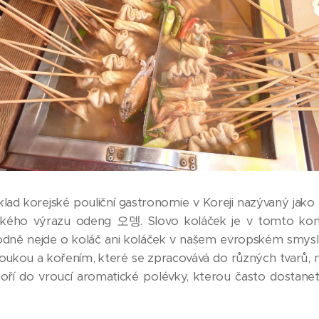
klad korejské pouliční gastronomie v Koreji nazývaný jako
ského výrazu
odeng
오뎅
.
Slovo koláček je v tomto ko
hodně nejde o koláč ani koláček v našem evropském smysl
oukou a kořením
,
které se zpracovává do různých tvarů, n
noří do vroucí aromatické polévky, kterou často dostan