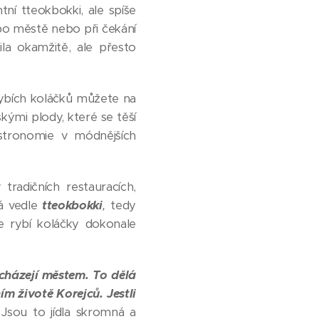
ntní tteokbokki, ale spíše
 po městě nebo při čekání
la okamžitě, ale přesto
rybích koláčků můžete na
ými plody, které se těší
astronomie v módnějších
tradičních restauracích,
vá vedle
tteokbokki
,
tedy
e rybí koláčky dokonale
rocházejí městem. To dělá
m životě Korejců. Jestli
.
Jsou to jídla skromná a