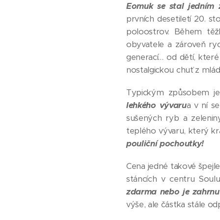
Eomuk se stal jedním z
prvních desetiletí 20. st
poloostrov. Během těžk
obyvatele a zároveň ryc
generací… od dětí, které
nostalgickou chuť z mládí
Typickým způsobem je 
lehkého vývaru
a v ní s
sušených ryb a zelenin
teplého vývaru, který k
pouliční pochoutky!
Cena jedné takové špej
stáncích v centru Sou
zdarma nebo je zahrnu
výše, ale částka stále od