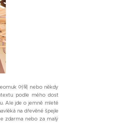
eomuk
어묵
nebo někdy
ntextu podle mého dost
u. Ale jde o
jemně mleté
avléká na dřevěné špejle
ete zdarma nebo za malý