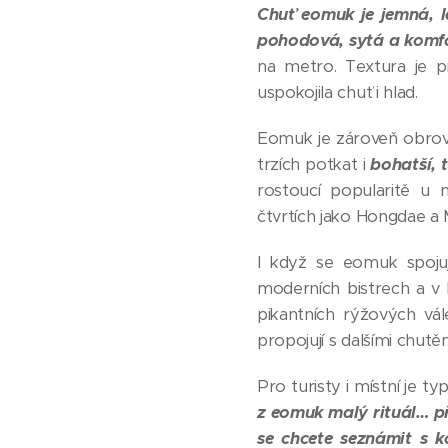
Chuť eomuk je jemná, 
pohodová, sytá a komf
na metro. Textura je p
uspokojila chuť i hlad.
Eomuk je zároveň obrovs
trzích potkat i
bohatší, 
rostoucí popularitě u 
čtvrtích jako Hongdae 
I když se eomuk spojuje
moderních bistrech a v 
pikantních rýžových vá
propojují s dalšími chutěm
Pro turisty i místní je ty
z eomuk malý rituál… př
se chcete seznámit s k