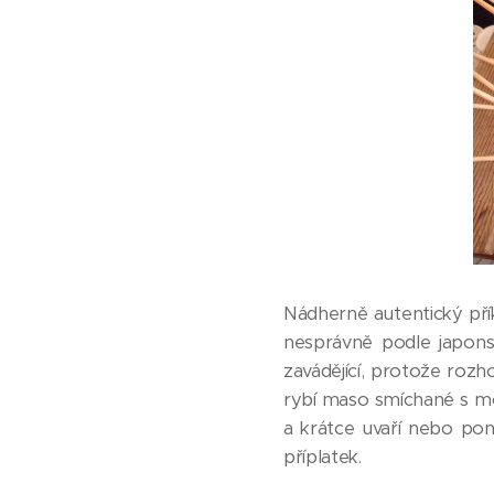
Nádherně autentický pří
nesprávně podle japon
zavádějící, protože roz
rybí maso smíchané s m
a krátce uvaří nebo po
příplatek.