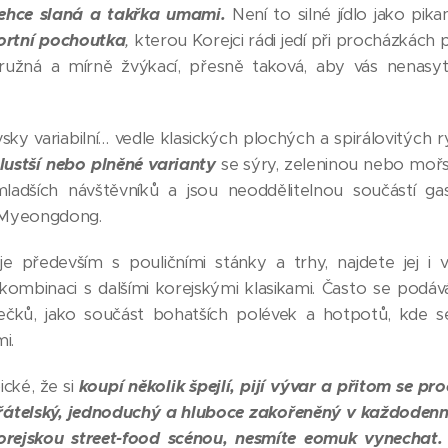
lehce slaná a takřka umami.
Není to silné jídlo jako pika
ortní pochoutka
,
kterou Korejci rádi jedí při procházkách
ružná a mírně žvýkací, přesně taková, aby vás nenasyti
ky variabilní… vedle klasických plochých a spirálovitých 
tlustší nebo plněné varianty
se sýry, zeleninou nebo mořsk
mladších návštěvníků a jsou neoddělitelnou součástí g
a Myeongdong.
 především s pouličními stánky a trhy, najdete jej i v 
kombinaci s dalšími korejskými klasikami. Často se podá
lečků, jako součást bohatších polévek a hotpotů, kde s
i.
pické, že si
koupí několik špejlí, pijí vývar a přitom se p
átelský, jednoduchý a hluboce zakořeněný v každodenní
orejskou street-food scénou, nesmíte eomuk vynechat