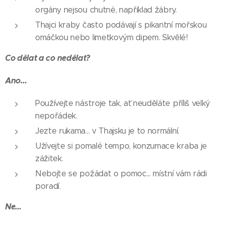
orgány nejsou chutné, například žábry.
Thajci kraby často podávají s pikantní mořskou
omáčkou nebo limetkovým dipem. Skvělé!
Co dělat a co nedělat?
Ano…
Používejte nástroje tak, ať neuděláte příliš velký
nepořádek.
Jezte rukama... v Thajsku je to normální.
Užívejte si pomalé tempo, konzumace kraba je
zážitek.
Nebojte se požádat o pomoc... místní vám rádi
poradí.
Ne…