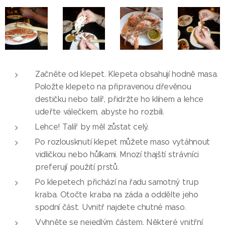
Začněte od klepet. Klepeta obsahují hodně masa.
Položte klepeto na připravenou dřevěnou
destičku nebo talíř, přidržte ho klínem a lehce
udeřte válečkem, abyste ho rozbili.
Lehce! Talíř by měl zůstat celý.
Po rozlousknutí klepet můžete maso vytáhnout
vidličkou nebo hůlkami. Mnozí thajští strávníci
preferují použití prstů.
Po klepetech přichází na řadu samotný trup
kraba. Otočte kraba na záda a oddělte jeho
spodní část. Uvnitř najdete chutné maso.
Vyhněte se nejedlým částem. Některé vnitřní