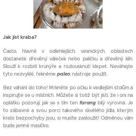
Jak jíst kraba?
Často, hlavně v odlehlejších, vesnických, oblastech
dostanete dřevěný váleček nebo paličku a dřevěný klín.
Slouží k rozbití krunýře a rozlousknutí klepet. Neváhejte
paleo
tyto nezvyklé, řekněme
, nástroje použít.
Bez váhání do toho! Mrkněte po očku k vedlejším stolům a
inspirujte se u místních. Můžete si totiž být jisti, že i oni na
farang
oplátku pozorují, jak se s tím ten
bílý vyrovná. Je
to zábavné a svou porci takového skvělého jídla, kterým
krabi bezpochyby jsou, si musíte zasloužit! Odměnou vám
bude jemné masíčko.