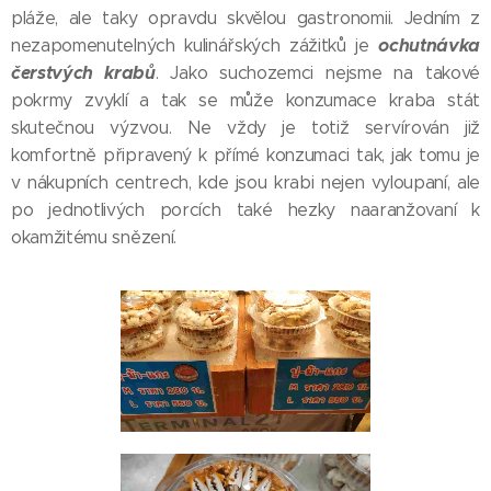
pláže, ale taky opravdu skvělou gastronomii. Jedním z
ochutnávka
nezapomenutelných kulinářských zážitků je
čerstvých krabů
. Jako suchozemci nejsme na takové
pokrmy zvyklí a tak se může konzumace kraba stát
skutečnou výzvou. Ne vždy je totiž servírován již
komfortně připravený k přímé konzumaci tak, jak tomu je
v nákupních centrech, kde jsou krabi nejen vyloupaní, ale
po jednotlivých porcích také hezky naaranžovaní k
okamžitému snězení.