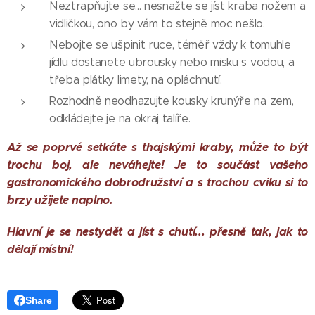
Neztrapňujte se... nesnažte se jíst kraba nožem a
vidličkou, ono by vám to stejně moc nešlo.
Nebojte se ušpinit ruce, téměř vždy k tomuhle
jídlu dostanete ubrousky nebo misku s vodou, a
třeba plátky limety, na opláchnutí.
Rozhodně neodhazujte kousky krunýře na zem,
odkládejte je na okraj talíře.
Až se poprvé setkáte s thajskými kraby, může to být
trochu boj, ale neváhejte! Je to součást vašeho
gastronomického dobrodružství a s trochou cviku si to
brzy užijete naplno.
Hlavní je se nestydět a jíst s chutí... přesně tak, jak to
dělají místní!
Share