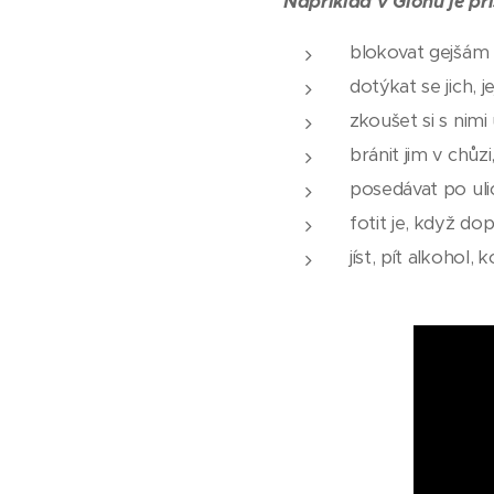
Například v Gionu je př
blokovat gejšám 
dotýkat se jich, j
zkoušet si s nimi 
bránit jim v chůzi
posedávat po ulic
fotit je, když dop
jíst, pít alkohol