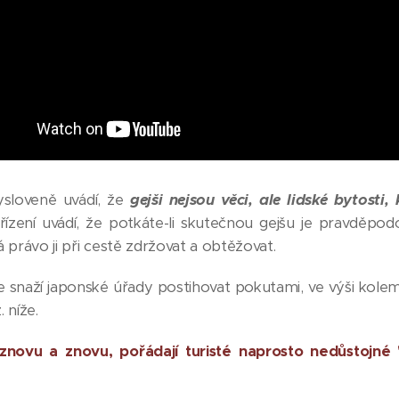
ysloveně uvádí, že
gejši nejsou věci, ale lidské bytosti
řízení uvádí, že potkáte-li skutečnou gejšu je pravděp
právo ji při cestě zdržovat a obtěžovat.
 snaží japonské úřady postihovat pokutami, ve výši kolem
. níže.
znovu a znovu, pořádají turisté naprosto nedůstojné 