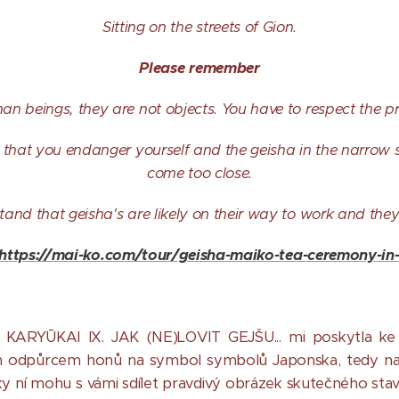
Sitting on the streets of Gion.
Please remember
n beings, they are not objects. You have to respect the pr
that you endanger yourself and the geisha in the narrow 
come too close.
and that geisha's are likely on their way to work and they
https://mai-ko.com/tour/geisha-maiko-tea-ceremony-in
 KARYŪKAI IX. JAK (NE)LOVIT GEJŠU... mi poskytla ke
m odpůrcem honů na symbol symbolů Japonska, tedy na ge
ky ní mohu s vámi sdílet pravdivý obrázek skutečného sta