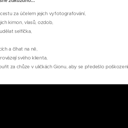
ísně zakázáno...
cestu za účelem jejich vyfotografování,
ejich kimon, vlasů, ozdob,
udělat selfíčka,
,
ích a číhat na ně,
rovázejí svého klienta,
, kouřit za chůze v uličkách Gionu, aby se předešlo poškoze