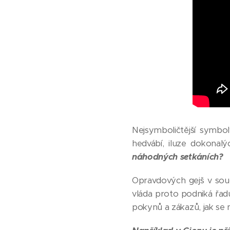
Nejsymboličtější symbol
hedvábí, iluze dokonal
náhodných setkáních?
Opravdových gejš v sou
vláda proto podniká řadu
pokynů a zákazů, jak se m