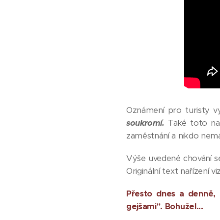
Oznámení pro turisty v
soukromí.
Také toto na
zaměstnání a nikdo nemá 
Výše uvedené chování se
Originální text nařízení viz
Přesto dnes a denně, 
gejšami". Bohužel...