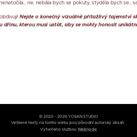
enatočila... ne, nebála bych se pokuty, styděla bych se...
bdivuji!
Nejde o konečný vizuálně přitažlivý tajemství sk
dřinu, kterou musí ustát, aby se mohly honosit unikátní
© 2020 - 2026 YOSAN.STUDIO
Veškeré texty na tomto webu jsou původní autorský obsah.
Vytvořeno službou
Webnode