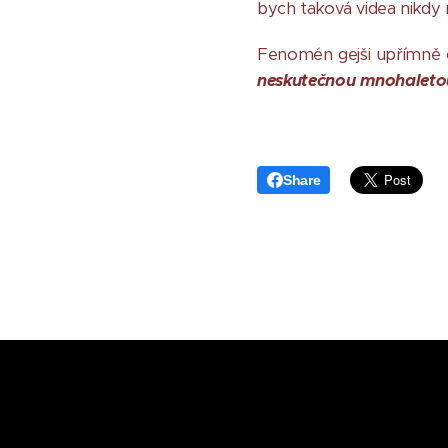
bych taková videa nikdy n
Fenomén gejši upřímně o
neskutečnou mnohaletou 
Share