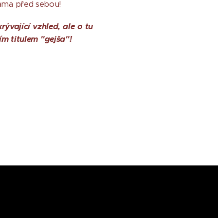
 sama před sebou!
rývající vzhled, ale o tu
m titulem "gejša"!