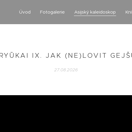
Úvod
Fotogalerie
Asijský kaleidoskop
Kn
RYŪKAI IX. JAK (NE)LOVIT GEJŠU
27.08.2026