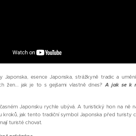
y Japonska, esence Japonska, strážkyně tradic a umění
ých žen… jak je to s gejšami vlastně dnes?
A jak se k 
časném Japonsku rychle ubývá. A turistický hon na ně n
 kroků, jak tento tradiční symbol Japonska před turisty c
ají turisté chovat.