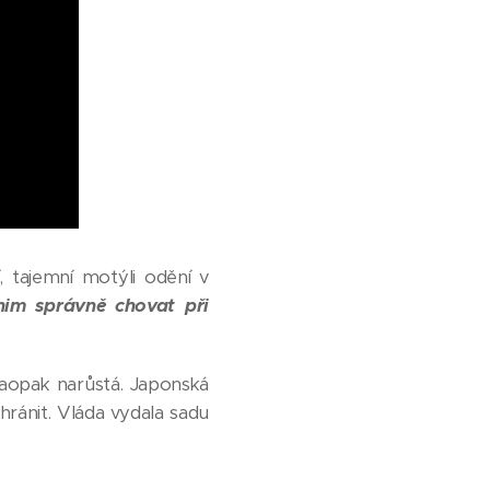
, tajemní motýli odění v
nim správně chovat při
aopak narůstá. Japonská
hránit. Vláda vydala sadu