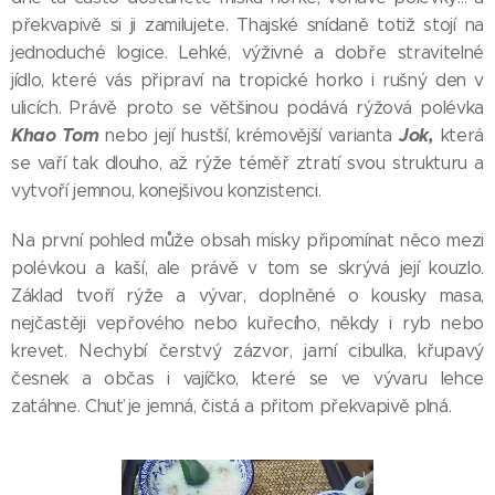
překvapivě si ji zamilujete. Thajské snídaně totiž stojí na
jednoduché logice. Lehké, výživné a dobře stravitelné
jídlo, které vás připraví na tropické horko i rušný den v
ulicích. Právě proto se většinou podává rýžová polévka
Khao Tom
Jok,
nebo její hustší, krémovější varianta
která
se vaří tak dlouho, až rýže téměř ztratí svou strukturu a
vytvoří jemnou, konejšivou konzistenci.
Na první pohled může obsah misky připomínat něco mezi
polévkou a kaší, ale právě v tom se skrývá její kouzlo.
Základ tvoří rýže a vývar, doplněné o kousky masa,
nejčastěji vepřového nebo kuřecího, někdy i ryb nebo
krevet. Nechybí čerstvý zázvor, jarní cibulka, křupavý
česnek a občas i vajíčko, které se ve vývaru lehce
zatáhne. Chuť je jemná, čistá a přitom překvapivě plná.