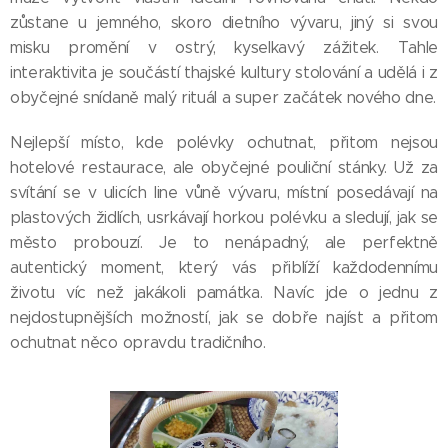
zůstane u jemného, skoro dietního vývaru, jiný si svou
misku promění v ostrý, kyselkavý zážitek. Tahle
interaktivita je součástí thajské kultury stolování a udělá i z
obyčejné snídaně malý rituál a super začátek nového dne.
Nejlepší místo, kde polévky ochutnat, přitom nejsou
hotelové restaurace, ale obyčejné pouliční stánky. Už za
svítání se v ulicích line vůně vývaru, místní posedávají na
plastových židlích, usrkávají horkou polévku a sledují, jak se
město probouzí. Je to nenápadný, ale perfektně
autentický moment, který vás přiblíží každodennímu
životu víc než jakákoli památka. Navíc jde o jednu z
nejdostupnějších možností, jak se dobře najíst a přitom
ochutnat něco opravdu tradičního.