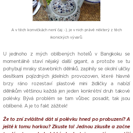
A v těch konvičkách není čaj :-), je v nich právě některý z těch
ikonických vývarů.
U jednoho z mých oblíbených hotelů v Bangkoku se
momentálně staví nějaký další gigant, a protože se tu
pohybují mraky stavebních dělníků, zaplnily se okolní uličky
desítkami pojízdných jídelních provozoven, které hlavně
brzy ráno rozestaví plastové mini židličky a nabízí
dělníkům většinou každá jen jeden konkrétní druh takové
polévky. Bývá problém se tam vůbec posadit, tak jsou
oblíbené. A je to fakt zážitek!
Že to zní zvláštně dát si polévku hned po probuzení? A
ještě k tomu horkou? Zkuste to! Jednou zkusíte a začne