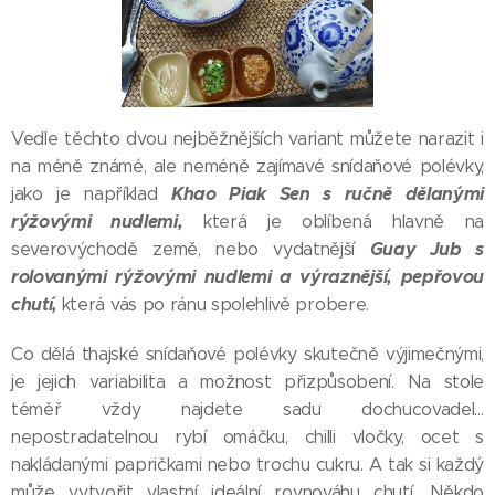
Vedle těchto dvou nejběžnějších variant můžete narazit i
na méně známé, ale neméně zajímavé snídaňové polévky,
Khao Piak Sen s ručně dělanými
jako je například
rýžovými nudlemi,
která je oblíbená hlavně na
Guay Jub s
severovýchodě země, nebo vydatnější
rolovanými rýžovými nudlemi a výraznější, pepřovou
chutí,
která vás po ránu spolehlivě probere.
Co dělá thajské snídaňové polévky skutečně výjimečnými,
je jejich variabilita a možnost přizpůsobení. Na stole
téměř vždy najdete sadu dochucovadel…
nepostradatelnou rybí omáčku, chilli vločky, ocet s
nakládanými papričkami nebo trochu cukru. A tak si každý
může vytvořit vlastní ideální rovnováhu chutí. Někdo