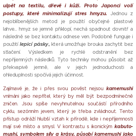
ulpět na textilu, dřevě i kůži. Proto Japonci volí
postupy, které minimalizují stres hmyzu.
Jednou z
nejoblíbenějších metod je použití obyčejné plastové
lahve… hmyz se jemně přiklopí, nechá spadnout dovnitř a
následně se bez kontaktu odnese ven. Podobně funguje i
lepicí pásky
,
použití
která umožňuje brouka zachytit bez
stlačení. Výsledkem je rychlé odstranění bez
nepříjemných následků. Tyto techniky mohou působit až
překvapivě jemně, ale v jejich jednoduchosti a
ohleduplnosti spočívá jejich účinnost.
kamemushi
Zajímavé je, že i přes svou pověst nejsou
vnímáni jako nepřítel, který by měl být bezpodmínečně
zničen. Jsou spíše nevyhnutelnou součástí přírodního
cyklu, sezónním jevem, který je třeba zvládnout. Tento
přístup odráží hlubší vztah k přírodě, kde i nepříjemnosti
kabuto-
mají své místo a smysl. V kontrastu s ikonickým
mushi, symbolem síly a krásy, působí kamemushi jako