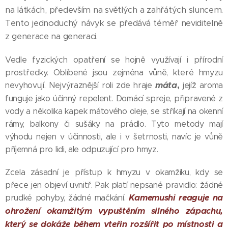
na látkách, především na světlých a zahřátých sluncem.
Tento jednoduchý návyk se předává téměř neviditelně
z generace na generaci.
Vedle fyzických opatření se hojně využívají i přírodní
prostředky. Oblíbené jsou zejména vůně, které hmyzu
máta
,
nevyhovují. Nejvýraznější roli zde hraje
jejíž aroma
funguje jako účinný repelent. Domácí spreje, připravené z
vody a několika kapek mátového oleje, se stříkají na okenní
rámy, balkony či sušáky na prádlo. Tyto metody mají
výhodu nejen v účinnosti, ale i v šetrnosti, navíc je vůně
příjemná pro lidi, ale odpuzující pro hmyz.
Zcela zásadní je přístup k hmyzu v okamžiku, kdy se
přece jen objeví uvnitř. Pak platí nepsané pravidlo: žádné
Kamemushi
reaguje na
prudké pohyby, žádné mačkání.
ohrožení okamžitým vypuštěním silného zápachu,
který se dokáže během vteřin rozšířit po místnosti a