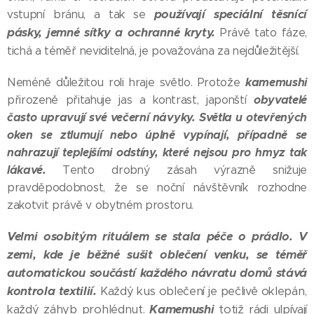
používají speciální těsnící
vstupní bránu, a tak se
pásky, jemné síťky a ochranné kryty.
Právě tato fáze,
tichá a téměř neviditelná, je považována za nejdůležitější.
kamemushi
Neméně důležitou roli hraje světlo. Protože
obyvatelé
přirozeně přitahuje jas a kontrast, japonští
často upravují své večerní návyky. Světla u otevřených
oken se ztlumují nebo úplně vypínají, případně se
nahrazují teplejšími odstíny, které nejsou pro hmyz tak
lákavé.
Tento drobný zásah výrazně snižuje
pravděpodobnost, že se noční návštěvník rozhodne
zakotvit právě v obytném prostoru.
Velmi osobitým rituálem se stala péče o prádlo. V
zemi, kde je běžné sušit oblečení venku, se téměř
automatickou součástí každého návratu domů stává
kontrola textilií.
Každý kus oblečení je pečlivě oklepán,
každý záhyb prohlédnut.
Kamemushi
totiž rádi ulpívají