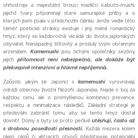
kabuto-mushi
ohňostroje a majestátní brouci mazlíčci
,
jejichž tvary připomínají staré samurajské přilby a o
kterých jsem psala v předchozím článku. Jenže vedle této
téměř poetické stránky existuje i jiný, méně romantický
hmyz, který se každoročně vkrádá do života japonských
obyvatel. Nenápadný, štítovitý a proslulý svým obranným
Kamemushi
arzenálem.
jsou tichými společníky sezóny,
přítomnost není nebezpečná, ale dokáže být
jejich
překvapivě intenzivní a hlavně nepříjemná.
kamemushi
Způsob, jakým se Japonci s
vyrovnávají,
odráží obecnou životní filozofii Japonska. Nejde o boj za
každou cenu, ale o promyšlenou kombinaci prevence,
respektu a minimalizace následků. Základní strategií je
především zabránit tomu, aby se tento hmyz dostal
utěsňují, často až
dovnitř. Domy a byty se proto pečlivě
s drobnou posedlostí přesností.
Každá mezera kolem
oken, rámů či větracích otvorů představuje potenciální